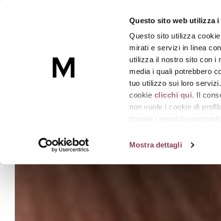
Questo sito web utilizza i
Questo sito utilizza cookie
Skincare
mirati e servizi in linea c
utilizza il nostro sito con 
media i quali potrebbero co
Homepage
Linea
Réponse Délicate
tuo utilizzo sui loro serviz
cookie
clicchi qui.
Il cons
non vuole i cookie di prof
tramite l’apposito comando 
strumenti di tracciamento di
Mostra dettagli