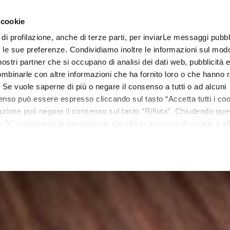
 cookie
 di profilazione, anche di terze parti, per inviarLe messaggi pubbli
Linee
Trattamenti
Centri estetici
Matis Paris
Ma
on le sue preferenze. Condividiamo inoltre le informazioni sul modo
i nostri partner che si occupano di analisi dei dati web, pubblicità 
mbinarle con altre informazioni che ha fornito loro o che hanno r
i. Se vuole saperne di più o negare il consenso a tutti o ad alcuni
enso può essere espresso cliccando sul tasto “Accetta tutti i coo
ilazione può negare il consenso sul tasto “Rifiuta”. Chiudendo qu
“X” continuerai la navigazione del sito in assenza di cookie o alt
versi da quelli tecnici.