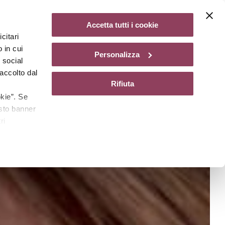
Diventa un centro Matis Paris
Accetta tutti i cookie
citari
gazine
 in cui
Personalizza
e social
accolto dal
Rifiuta
kie”. Se
esto banner
ri