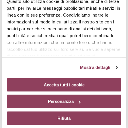
Questo sito utilizza cookie di profilazione, anche di terze
rimpolpare i tratti.
parti, per inviarLe messaggi pubblicitari mirati e servizi in
linea con le sue preferenze. Condividiamo inoltre le
informazioni sul modo in cui utilizza il nostro sito con i
nostri partner che si occupano di analisi dei dati web,
pubblicità e social media i quali potrebbero combinarle
con altre informazioni che ha fornito loro o che hanno
raccolto dal tuo utilizzo sui loro servizi. Se vuole saperne
Attivo ossigenante
di più o negare il consenso a tutti o ad alcuni
cookie
clicchi qui.
Il consenso può essere espresso
Estratto da una micro-alga, attiva il processo di detossinazione
Mostra dettagli
cliccando sul tasto “Accetta tutti i cookie”. Se non vuole i
mitocondriale. La pelle è più luminosa e più fresca. I segni di
fatica sono minimizzati.
cookie di profilazione può negare il consenso sul tasto
“Rifiuta”. Chiudendo questo banner tramite l’apposito
Accetta tutti i cookie
comando “X” continuerai la navigazione del sito in
Attivi complementari
assenza di cookie o altri strumenti di tracciamento
Personalizza
diversi da quelli tecnici.
Rifiuta
Attivo rassodante
Questo peptide stimola la sintesi del collagene e dei