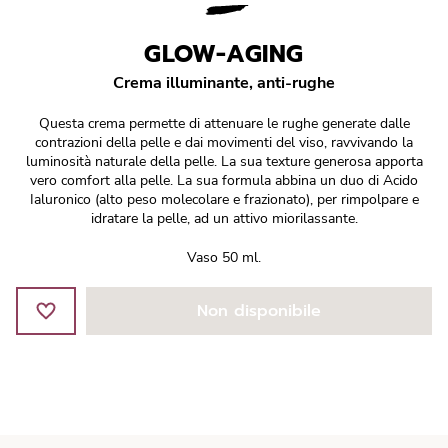
Réponse Pureté
GLOW-AGING
Réponse Délicate
Crema illuminante, anti-rughe
Réponse Éclat
Questa crema permette di attenuare le rughe generate dalle
contrazioni della pelle e dai movimenti del viso, ravvivando la
Réponse Cosmake-up
luminosità naturale della pelle. La sua texture generosa apporta
vero comfort alla pelle. La sua formula abbina un duo di Acido
Ialuronico (alto peso molecolare e frazionato), per rimpolpare e
Réponse Fondamentale
idratare la pelle, ad un attivo miorilassante.
Vaso 50 ml.
Réponse Body
Non disponibile
Réponse Soleil
Edizione Limitata