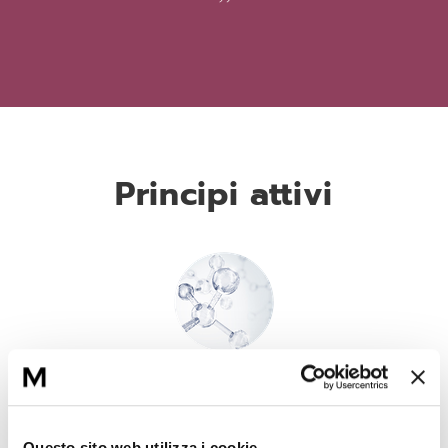
Principi attivi
Acido ialuronico
Molecola «spugna», capace di trattenere acqua fino a mille volte
il suo peso. Idrata gli strati superficiali dell’epidermide e aiuta a
Questo sito web utilizza i cookie