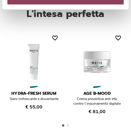
Armonizzando i flussi d’acqua cutanei, AquaComplex idrata e
L'intesa perfetta
ristruttura la pelle. Le riserve idriche aumentano
istantaneamente e la perdita d’acqua si riduce. L’equilibrio idrico
viene ripristinato, la pelle diventa più elastica e resistente.
HYDRA-FRESH SERUM
AGE B-MOOD
Siero rinfrescante e dissentante
Crema preventiva anti-età,
contro l’inquinamento digitale
€ 55,00
€ 81,00