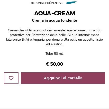
Réponse Pureté
REPONSE PRÉVENTIVE
AQUA-CREAM
Réponse Délicate
Crema in acqua fondente
Réponse Éclat
Crema che, utilizzata quotidianamente, agisce come uno scudo
protettivo per l’idratazione della pelle. Al suo interno: Acido
Réponse Cosmake-up
Ialuronico (HA) e Anguria, per donare alla pelle un aspetto liscio
ed elastico.
Réponse Fondamentale
Tubo 50 ml.
€ 50,00
Réponse Body
Réponse Soleil
Aggiungi al carrello
Edizione Limitata