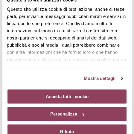
rimpolpare i tratti.
Questo sito utilizza cookie di profilazione, anche di terze
parti, per inviarLe messaggi pubblicitari mirati e servizi in
linea con le sue preferenze. Condividiamo inoltre le
informazioni sul modo in cui utilizza il nostro sito con i
nostri partner che si occupano di analisi dei dati web,
pubblicità e social media i quali potrebbero combinarle
con altre informazioni che ha fornito loro o che hanno
Anguria
raccolto dal tuo utilizzo sui loro servizi. Se vuole saperne
L’anguria è un frutto ricco di acqua infatti ne contiene il 90%. Gli
di più o negare il consenso a tutti o ad alcuni
enzimi nativi di questo frutto, utilizzati in cosmetica, ne
cookie
clicchi qui.
Il consenso può essere espresso
contengono tutti i principi attivi. Questo principio attivo
Mostra dettagli
garantisce quindi l’idratazione della pelle oltre ad un effetto
cliccando sul tasto “Accetta tutti i cookie”. Se non vuole i
anti-età.
cookie di profilazione può negare il consenso sul tasto
“Rifiuta”. Chiudendo questo banner tramite l’apposito
Accetta tutti i cookie
comando “X” continuerai la navigazione del sito in
Attivi complementari
assenza di cookie o altri strumenti di tracciamento
Personalizza
diversi da quelli tecnici.
AquaComplex
Rifiuta