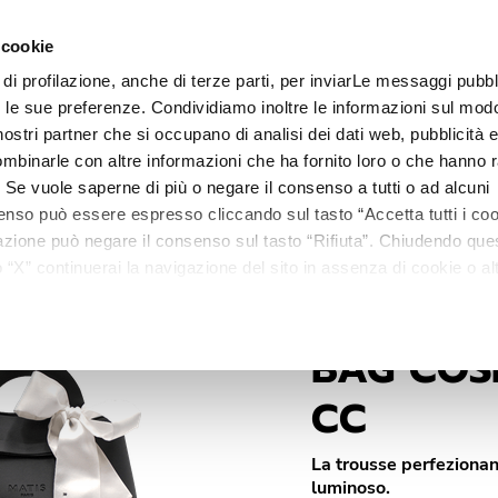
I-CC
 cookie
forme, levigato e luminoso.
-
Coffret: 50+200 ml.
 di profilazione, anche di terze parti, per inviarLe messaggi pubbli
Linee
Trattamenti
Centri estetici
Matis Paris
Ma
on le sue preferenze. Condividiamo inoltre le informazioni sul modo
i nostri partner che si occupano di analisi dei dati web, pubblicità 
mbinarle con altre informazioni che ha fornito loro o che hanno r
i. Se vuole saperne di più o negare il consenso a tutti o ad alcuni
enso può essere espresso cliccando sul tasto “Accetta tutti i coo
ilazione può negare il consenso sul tasto “Rifiuta”. Chiudendo qu
“X” continuerai la navigazione del sito in assenza di cookie o alt
versi da quelli tecnici.
BAG COS
CC
La trousse perfezionan
luminoso.