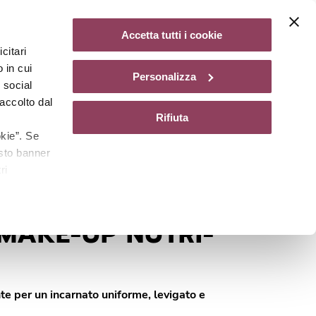
Diventa un centro Matis Paris
Non disponibile
Accetta tutti i cookie
citari
gazine
 in cui
Personalizza
e social
accolto dal
Rifiuta
kie”. Se
esto banner
ri
Cod.
22064P
MAKE-UP NUTRI-
te per un incarnato uniforme, levigato e