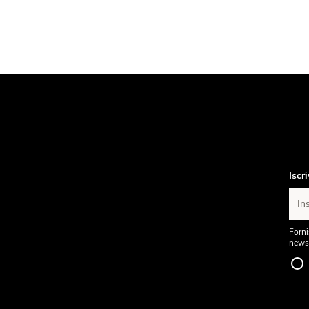
Iscr
Ins
Forni
newsl