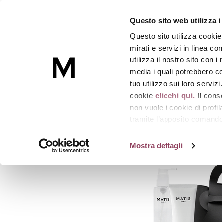
BAG COSMAKE-UP NUTR
Questo sito web utilizza i
La trousse perfezionante per un incarnato uni
Questo sito utilizza cookie
Skincare
mirati e servizi in linea c
utilizza il nostro sito con 
media i quali potrebbero co
Homepage
BAG COSMAKE-UP NUTRI-CC
tuo utilizzo sui loro serviz
cookie
clicchi qui.
Il cons
non vuole i cookie di prof
tramite l’apposito comando 
strumenti di tracciamento di
Mostra dettagli