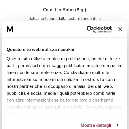
Cold-Lip Balm (8 g.)
Balsamo labbra dalla texture fondente e
sensoriale, dona conforto alle labbra
indebolite.
Sensi-Cold Cream (50 ml.)
Questo sito web utilizza i cookie
Trattamento comfort, utilizzato ogni giorno
Questo sito utilizza cookie di profilazione, anche di terze
come crema o come maschera, per pelli
parti, per inviarLe messaggi pubblicitari mirati e servizi in
molto secche. La pelle è protetta, nutrita,
elastica e più confortevole.
linea con le sue preferenze. Condividiamo inoltre le
informazioni sul modo in cui utilizza il nostro sito con i
nostri partner che si occupano di analisi dei dati web,
pubblicità e social media i quali potrebbero combinarle
con altre informazioni che ha fornito loro o che hanno
L'intesa perfetta
raccolto dal tuo utilizzo sui loro servizi. Se vuole saperne
di più o negare il consenso a tutti o ad alcuni
cookie
clicchi qui.
Il consenso può essere espresso
Mostra dettagli
cliccando sul tasto “Accetta tutti i cookie”. Se non vuole i