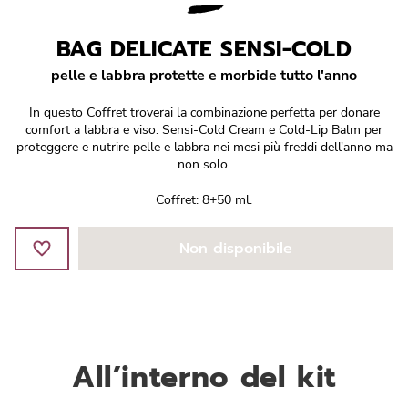
Réponse Pureté
BAG DELICATE SENSI-COLD
Réponse Délicate
pelle e labbra protette e morbide tutto l'anno
Réponse Éclat
In questo Coffret troverai la combinazione perfetta per donare
comfort a labbra e viso. Sensi-Cold Cream e Cold-Lip Balm per
Réponse Cosmake-up
proteggere e nutrire pelle e labbra nei mesi più freddi dell'anno ma
non solo.
Réponse Fondamentale
Coffret: 8+50 ml.
Réponse Body
Non disponibile
Réponse Soleil
Edizione Limitata
All’interno del kit