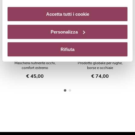
cookie di profilazione può negare il consenso sul tasto
“Rifiuta”. Chiudendo questo banner tramite l’apposito
Accetta tutti i cookie
comando “X” continuerai la navigazione del sito in
assenza di cookie o altri strumenti di tracciamento
Personalizza
diversi da quelli tecnici.
Rifiuta
RECOMFORT-EYES
GLOBAL-EYES
Maschera nutriente occhi,
Prodotto globale per rughe,
comfort estremo
borse e occhiaie
€ 45,00
€ 74,00