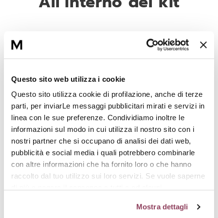
All’interno del kit
Hyaluperf-Serum (30 ml.)
Siero all’acido ialuronico, per una pelle
rimpolpata e idratata.
Questo sito web utilizza i cookie
Hyaluronic-Perf (50 ml.)
Questo sito utilizza cookie di profilazione, anche di terze
Crema viso con acido ialuronico ad azione
parti, per inviarLe messaggi pubblicitari mirati e servizi in
rimpolpante e idratante.
linea con le sue preferenze. Condividiamo inoltre le
informazioni sul modo in cui utilizza il nostro sito con i
nostri partner che si occupano di analisi dei dati web,
pubblicità e social media i quali potrebbero combinarle
L'intesa perfetta
con altre informazioni che ha fornito loro o che hanno
raccolto dal tuo utilizzo sui loro servizi. Se vuole saperne
di più o negare il consenso a tutti o ad alcuni
cookie
clicchi qui.
Il consenso può essere espresso
Mostra dettagli
cliccando sul tasto “Accetta tutti i cookie”. Se non vuole i