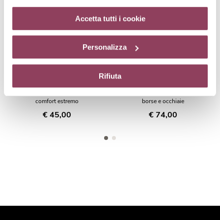
cookie di profilazione può negare il consenso sul tasto
“Rifiuta”. Chiudendo questo banner tramite l’apposito
Accetta tutti i cookie
comando “X” continuerai la navigazione del sito in
assenza di cookie o altri strumenti di tracciamento
Personalizza
diversi da quelli tecnici.
Rifiuta
RECOMFORT-EYES
GLOBAL-EYES
Maschera nutriente occhi,
Prodotto globale per rughe,
comfort estremo
borse e occhiaie
€ 45,00
€ 74,00