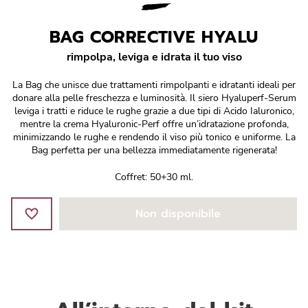
Réponse Pureté
BAG CORRECTIVE HYALU
Réponse Délicate
rimpolpa, leviga e idrata il tuo viso
Réponse Éclat
La Bag che unisce due trattamenti rimpolpanti e idratanti ideali per
donare alla pelle freschezza e luminosità. Il siero Hyaluperf-Serum
Réponse Cosmake-up
leviga i tratti e riduce le rughe grazie a due tipi di Acido Ialuronico,
mentre la crema Hyaluronic-Perf offre un’idratazione profonda,
minimizzando le rughe e rendendo il viso più tonico e uniforme. La
Réponse Fondamentale
Bag perfetta per una bellezza immediatamente rigenerata!
Coffret: 50+30 ml.
Réponse Body
Non disponibile
Réponse Soleil
Edizione Limitata