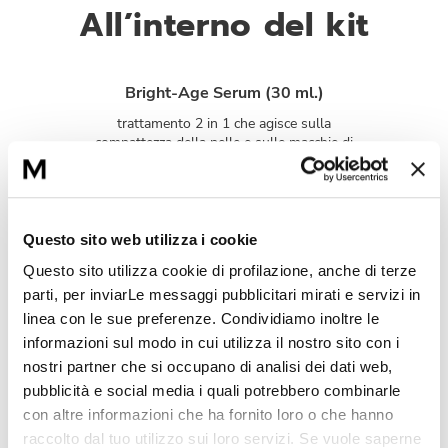
All’interno del kit
Bright-Age Serum (30 ml.)
trattamento 2 in 1 che agisce sulla
compattezza della pelle e sulle macchie di
pigmentazione. Grazie alla combinazione di
Fiori di Canguro e Niacinamide, stimola la
produzione di collagene ed elastina,
migliorando la tonicità e uniformità del viso.
Questo sito web utilizza i cookie
Questo sito utilizza cookie di profilazione, anche di terze
Bright-Cream (30 ml.)
parti, per inviarLe messaggi pubblicitari mirati e servizi in
Crema illuminante che riduce le macchie
linea con le sue preferenze. Condividiamo inoltre le
scure e uniforma l’incarnato grazie ad Alfa-
informazioni sul modo in cui utilizza il nostro sito con i
arbutina, Niacinamide e Vitamina C. Texture
leggera e setosa, per una pelle luminosa e
nostri partner che si occupano di analisi dei dati web,
protetta.
pubblicità e social media i quali potrebbero combinarle
con altre informazioni che ha fornito loro o che hanno
raccolto dal tuo utilizzo sui loro servizi. Se vuole saperne