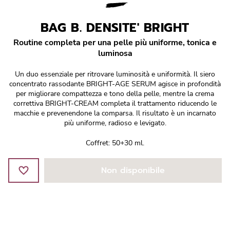
Réponse Pureté
BAG B. DENSITE' BRIGHT
Réponse Délicate
Routine completa per una pelle più uniforme, tonica e
luminosa
Réponse Éclat
Un duo essenziale per ritrovare luminosità e uniformità. Il siero
Réponse Cosmake-up
concentrato rassodante BRIGHT-AGE SERUM agisce in profondità
per migliorare compattezza e tono della pelle, mentre la crema
correttiva BRIGHT-CREAM completa il trattamento riducendo le
Réponse Fondamentale
macchie e prevenendone la comparsa. Il risultato è un incarnato
più uniforme, radioso e levigato.
Réponse Body
Coffret: 50+30 ml.
Réponse Soleil
Non disponibile
Edizione Limitata