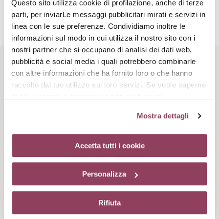
Questo sito utilizza cookie di profilazione, anche di terze
parti, per inviarLe messaggi pubblicitari mirati e servizi in
Spirulina
linea con le sue preferenze. Condividiamo inoltre le
informazioni sul modo in cui utilizza il nostro sito con i
La Spirulina è un'alga blu-verde dalle qualità igroscopiche che
partecipano all'idratazione della pelle.
nostri partner che si occupano di analisi dei dati web,
pubblicità e social media i quali potrebbero combinarle
Rituale di bellezza
con altre informazioni che ha fornito loro o che hanno
raccolto dal tuo utilizzo sui loro servizi. Se vuole saperne
di più o negare il consenso a tutti o ad alcuni
cookie
clicchi qui.
Il consenso può essere espresso
Mostra dettagli
cliccando sul tasto “Accetta tutti i cookie”. Se non vuole i
cookie di profilazione può negare il consenso sul tasto
“Rifiuta”. Chiudendo questo banner tramite l’apposito
Accetta tutti i cookie
comando “X” continuerai la navigazione del sito in
assenza di cookie o altri strumenti di tracciamento
Step 1
Personalizza
diversi da quelli tecnici.
Detergi bene il viso
Rifiuta