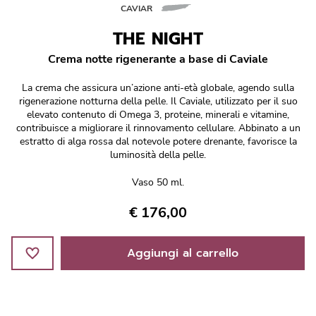
Réponse Pureté
CAVIAR
THE NIGHT
Réponse Délicate
Crema notte rigenerante a base di Caviale
Réponse Éclat
La crema che assicura un’azione anti-età globale, agendo sulla
rigenerazione notturna della pelle. Il Caviale, utilizzato per il suo
Réponse Cosmake-up
elevato contenuto di Omega 3, proteine, minerali e vitamine,
contribuisce a migliorare il rinnovamento cellulare. Abbinato a un
estratto di alga rossa dal notevole potere drenante, favorisce la
Réponse Fondamentale
luminosità della pelle.
Vaso 50 ml.
Réponse Body
€ 176,00
Réponse Soleil
Aggiungi al carrello
Edizione Limitata