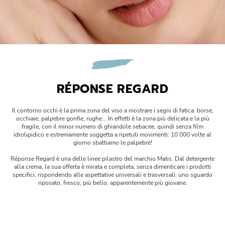
Réponse Pureté
Réponse Délicate
Réponse Éclat
Réponse Cosmake-up
RÉPONSE REGARD
Réponse Fondamentale
Il contorno occhi è la prima zona del viso a mostrare i segni di fatica: borse,
occhiaie, palpebre gonfie, rughe... In effetti è la zona più delicata e la più
fragile, con il minor numero di ghiandole sebacee, quindi senza film
Réponse Body
idrolipidico e estremamente soggetta a ripetuti movimenti: 10 000 volte al
giorno sbattiamo le palpebre!
Réponse Soleil
Réponse Regard è una delle linee pilastro del marchio Matis. Dal detergente
alla crema, la sua offerta è mirata e completa, senza dimenticare i prodotti
specifici, rispondendo alle aspettative universali e trasversali: uno sguardo
Edizione Limitata
riposato, fresco, più bello, apparentemente più giovane.