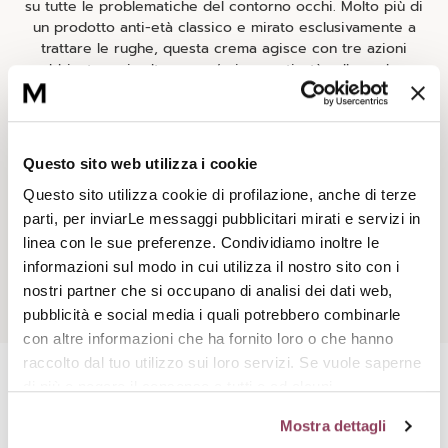
su tutte le problematiche del contorno occhi. Molto più di
un prodotto anti-età classico e mirato esclusivamente a
trattare le rughe, questa crema agisce con tre azioni
abbinate e simultanee: un’azione anti-età sulle rughe,
un’azione sulle borse e un’azione sulle occhiaie, fattori
dovuti all’invecchiamento. Un’associazione di attivi perfetta
per dare una nuova giovinezza allo sguardo!
Questo sito web utilizza i cookie
Questo sito utilizza cookie di profilazione, anche di terze
parti, per inviarLe messaggi pubblicitari mirati e servizi in
linea con le sue preferenze. Condividiamo inoltre le
informazioni sul modo in cui utilizza il nostro sito con i
nostri partner che si occupano di analisi dei dati web,
pubblicità e social media i quali potrebbero combinarle
con altre informazioni che ha fornito loro o che hanno
raccolto dal tuo utilizzo sui loro servizi. Se vuole saperne
di più o negare il consenso a tutti o ad alcuni
cookie
clicchi qui.
Il consenso può essere espresso
Mostra dettagli
cliccando sul tasto “Accetta tutti i cookie”. Se non vuole i