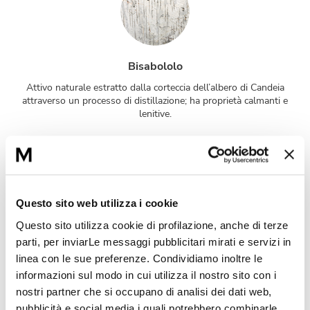
Bisabololo
Attivo naturale estratto dalla corteccia dell’albero di Candeia
attraverso un processo di distillazione; ha proprietà calmanti e
lenitive.
Questo sito web utilizza i cookie
Questo sito utilizza cookie di profilazione, anche di terze
Estratto di cotone
parti, per inviarLe messaggi pubblicitari mirati e servizi in
linea con le sue preferenze. Condividiamo inoltre le
delicato ed emolliente, permette di ricostruire il film idrolipidico
della pelle. Estremamente delicato, questo estratto oleoso è
informazioni sul modo in cui utilizza il nostro sito con i
molto gradevole sulla pelle e la lascia morbida e vellutata.
nostri partner che si occupano di analisi dei dati web,
pubblicità e social media i quali potrebbero combinarle