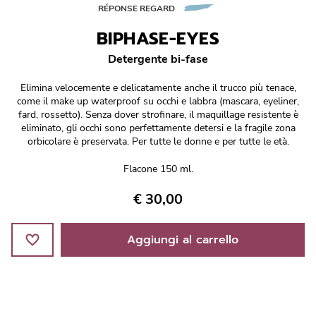
Réponse Pureté
RÉPONSE REGARD
BIPHASE-EYES
Réponse Délicate
Detergente bi-fase
Réponse Éclat
Elimina velocemente e delicatamente anche il trucco più tenace,
come il make up waterproof su occhi e labbra (mascara, eyeliner,
Réponse Cosmake-up
fard, rossetto). Senza dover strofinare, il maquillage resistente è
eliminato, gli occhi sono perfettamente detersi e la fragile zona
orbicolare è preservata. Per tutte le donne e per tutte le età.
Réponse Fondamentale
Flacone 150 ml.
Réponse Body
€ 30,00
Réponse Soleil
Aggiungi al carrello
Edizione Limitata