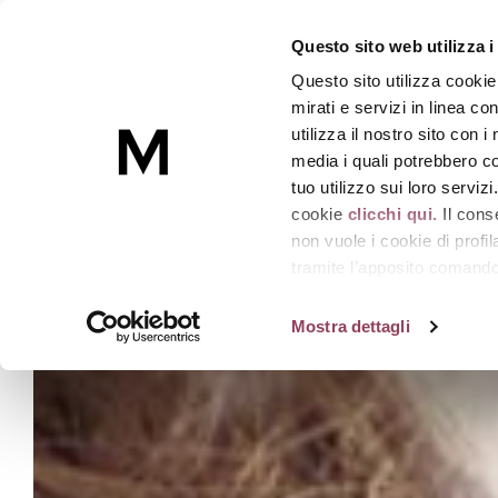
Questo sito web utilizza i
Questo sito utilizza cookie
Skincare
mirati e servizi in linea c
utilizza il nostro sito con 
media i quali potrebbero co
Homepage
Linea
Réponse Body
tuo utilizzo sui loro serviz
cookie
clicchi qui.
Il cons
non vuole i cookie di prof
tramite l’apposito comando 
strumenti di tracciamento di
Mostra dettagli