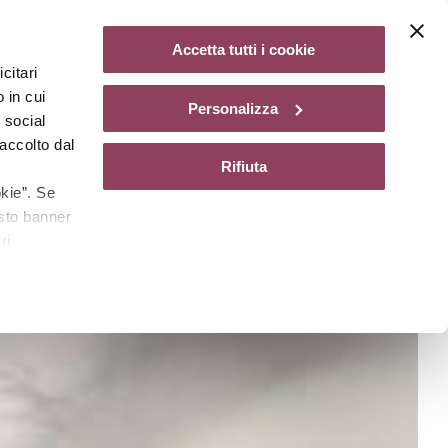
Diventa un centro Matis Paris
Accetta tutti i cookie
citari
gazine
 in cui
Personalizza
e social
accolto dal
Rifiuta
kie”. Se
esto banner
ri