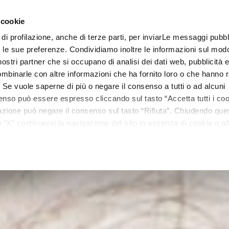
 cookie
 di profilazione, anche di terze parti, per inviarLe messaggi pubbli
Linee
Trattamenti
Centri estetici
Matis Paris
Ma
on le sue preferenze. Condividiamo inoltre le informazioni sul modo
i nostri partner che si occupano di analisi dei dati web, pubblicità 
mbinarle con altre informazioni che ha fornito loro o che hanno r
i. Se vuole saperne di più o negare il consenso a tutti o ad alcuni
enso può essere espresso cliccando sul tasto “Accetta tutti i coo
ilazione può negare il consenso sul tasto “Rifiuta”. Chiudendo qu
“X” continuerai la navigazione del sito in assenza di cookie o alt
versi da quelli tecnici.