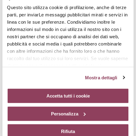
Questo sito utilizza cookie di profilazione, anche di terze
parti, per inviarLe messaggi pubblicitari mirati e servizi in
linea con le sue preferenze. Condividiamo inoltre le
informazioni sul modo in cui utilizza il nostro sito con i
nostri partner che si occupano di analisi dei dati web,
pubblicità e social media i quali potrebbero combinarle
SENSI-PETAL MASK
SENSICLEANSING-
Maschera lenitiva per pelli
CREAM
con altre informazioni che ha fornito loro o che hanno
sensibili
Detergente dalla texture
raccolto dal tuo utilizzo sui loro servizi. Se vuole saperne
cremosa, pelle sensibile
€ 44,00
di più o negare il consenso a tutti o ad alcuni
€ 33,00
cookie
clicchi qui.
Il consenso può essere espresso
Mostra dettagli
cliccando sul tasto “Accetta tutti i cookie”. Se non vuole i
cookie di profilazione può negare il consenso sul tasto
“Rifiuta”. Chiudendo questo banner tramite l’apposito
Accetta tutti i cookie
comando “X” continuerai la navigazione del sito in
assenza di cookie o altri strumenti di tracciamento
Personalizza
diversi da quelli tecnici.
Rifiuta