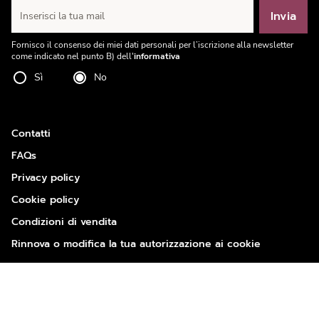
Invia
Inserisci la tua mail
Fornisco il consenso dei miei dati personali per l’iscrizione alla newsletter
come indicato nel punto B) dell'
informativa
Sì
No
Contatti
FAQs
Privacy policy
Cookie policy
Condizioni di vendita
Rinnova o modifica la tua autorizzazione ai cookie
Codice Fiscale, Partita IVA e Registro Imprese n. 01640810360
R.E.A. di. Modena n. 232471 - Capitale Sociale € 800.000,00 I.V. - Tutti i diritti
sono riservati.