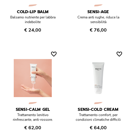
Réponse Pureté
COLD-LIP BALM
SENSI-AGE
Réponse Délicate
Balsamo nutriente per labbra
Crema anti rughe, riduce la
indebolite
sensibilità
€ 24,00
€ 76,00
Réponse Éclat
Réponse Cosmake-up
Réponse Fondamentale
Réponse Body
Réponse Soleil
Edizione Limitata
SENSI-CALM GEL
SENSI-COLD CREAM
Trattamento lenitivo
Trattamento comfort, per
rinfrescante, anti-rossore.
condizioni climatiche difficili
€ 62,00
€ 64,00