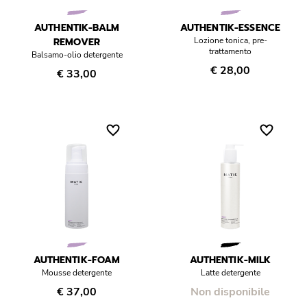
Réponse Pureté
AUTHENTIK-BALM
AUTHENTIK-ESSENCE
Réponse Délicate
REMOVER
Lozione tonica, pre-
trattamento
Balsamo-olio detergente
€ 28,00
€ 33,00
Réponse Éclat
Réponse Cosmake-up
Réponse Fondamentale
Réponse Body
Réponse Soleil
Edizione Limitata
AUTHENTIK-FOAM
AUTHENTIK-MILK
Mousse detergente
Latte detergente
€ 37,00
Non disponibile