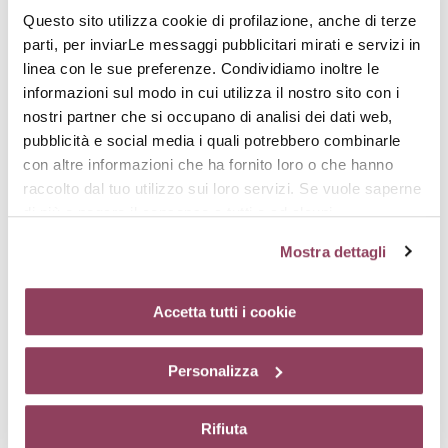
Questo sito utilizza cookie di profilazione, anche di terze
parti, per inviarLe messaggi pubblicitari mirati e servizi in
linea con le sue preferenze. Condividiamo inoltre le
informazioni sul modo in cui utilizza il nostro sito con i
nostri partner che si occupano di analisi dei dati web,
AUTHENTIK-WATER
BRIGHT-ESSENCE
pubblicità e social media i quali potrebbero combinarle
Acqua micellare
Tonico di riso uniformante
con altre informazioni che ha fornito loro o che hanno
antinquinamento
€ 43,00
raccolto dal tuo utilizzo sui loro servizi. Se vuole saperne
€ 34,00
di più o negare il consenso a tutti o ad alcuni
cookie
clicchi qui.
Il consenso può essere espresso
Mostra dettagli
cliccando sul tasto “Accetta tutti i cookie”. Se non vuole i
cookie di profilazione può negare il consenso sul tasto
“Rifiuta”. Chiudendo questo banner tramite l’apposito
Accetta tutti i cookie
comando “X” continuerai la navigazione del sito in
assenza di cookie o altri strumenti di tracciamento
Personalizza
diversi da quelli tecnici.
Rifiuta