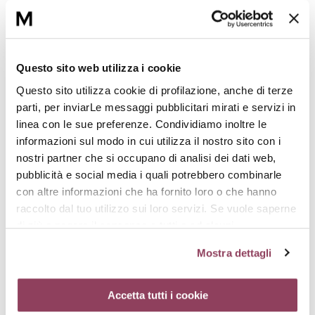
AUTHENTIK-BEAUTY
AUTHENTIK-ESSENCE
Crème fondamentale
Lozione tonica, pre-
embellissante
trattamento
Questo sito web utilizza i cookie
€ 86,00
€ 28,00
Questo sito utilizza cookie di profilazione, anche di terze
parti, per inviarLe messaggi pubblicitari mirati e servizi in
linea con le sue preferenze. Condividiamo inoltre le
informazioni sul modo in cui utilizza il nostro sito con i
nostri partner che si occupano di analisi dei dati web,
pubblicità e social media i quali potrebbero combinarle
con altre informazioni che ha fornito loro o che hanno
raccolto dal tuo utilizzo sui loro servizi. Se vuole saperne
di più o negare il consenso a tutti o ad alcuni
cookie
clicchi qui.
Il consenso può essere espresso
Mostra dettagli
cliccando sul tasto “Accetta tutti i cookie”. Se non vuole i
AUTHENTIK-FOAM
AUTHENTIK-
cookie di profilazione può negare il consenso sul tasto
Mousse detergente
FUNDAMENTAL MASK
“Rifiuta”. Chiudendo questo banner tramite l’apposito
Accetta tutti i cookie
Maschera bifasica, idratante,
€ 37,00
comando “X” continuerai la navigazione del sito in
nutriente