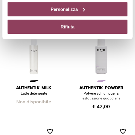
assenza di cookie o altri strumenti di tracciamento
€ 44,00
Personalizza
diversi da quelli tecnici.
Rifiuta
AUTHENTIK-MILK
AUTHENTIK-POWDER
Latte detergente
Polvere schiumogena,
esfoliazione quotidiana
Non disponibile
€ 42,00