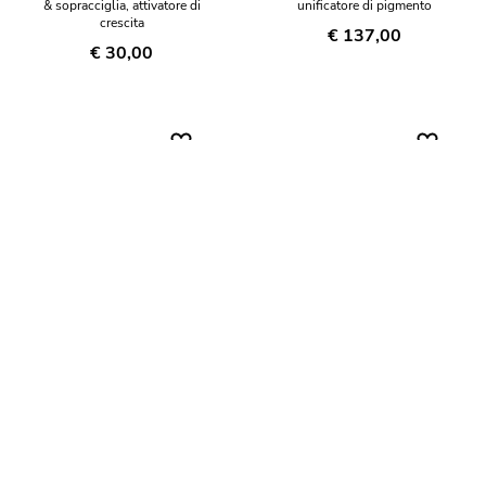
& sopracciglia, attivatore di
unificatore di pigmento
crescita
€ 137,00
€ 30,00
BRIGHT-CREAM
BRIGHT-ESSENCE
Crema correttiva macchie
Tonico di riso uniformante
€ 97,00
€ 43,00