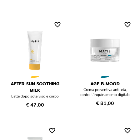
Réponse Pureté
Réponse Délicate
Réponse Éclat
Réponse Cosmake-up
Réponse Fondamentale
Réponse Body
AFTER SUN SOOTHING
AGE B-MOOD
MILK
Crema preventiva anti-età,
contro l’inquinamento digitale
Latte dopo sole viso e corpo
Réponse Soleil
€ 81,00
€ 47,00
Edizione Limitata