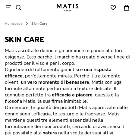
Cerca
Homepage
Skin Care
Skincare
Linee
Centri estetici
Magazine
SKIN CARE
Necessità
Caviar
Trova un centro
News & comunicati
Matis ascolta le donne e gli uomini e risponde alle loro
esigenze. Ecco perché il marchio ha creato diverse linee di
Tipologia
Réponse Densité / Intensive
Diventa un centro Matis Paris
Skincare
prodotti per il viso e per il corpo.
Ogni linea di trattamento garantisce
una risposta
efficace
, perfettamente mirata. Perché il trattamento
Corpo
Réponse Corrective
Trattamenti professionali
Approfondimenti
diventi
un vero momento di benessere
, Matis coniuga
formule altamente performanti a texture delicate. Il
Solari
Réponse Préventive
Beauty Expert Tips
connubio perfetto tra
efficacia e piacere
: questa è la
filosofia Matis, la sua firma inimitabile.
Makeup
Firme Matis
Da sempre, le qualità dei prodotti Matis apprezzate dalle
donne sono l‘efficacia, le texture e le fragranze. Matis
mantiene questi tre elementi essenziali nella
Réponse Regard
formulazione dei suoi prodotti, cercando di avvicinarsi il
più possibile alla
natura
nella scelta dei suoi attivi.