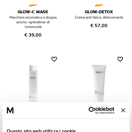
Réponse Pureté
GLOW-C MASK
GLOW-DETOX
Réponse Délicate
Maschera enzimatica a doppia
Crema anti fatica, detossinante
azione, «granatina» di
€ 57,00
luminosità
Réponse Éclat
€ 39,00
Réponse Cosmake-up
Réponse Fondamentale
Réponse Body
Réponse Soleil
Edizione Limitata
GLOW-ESSENCE
GLOW-PEELOFF
Lozione dinamizzante,
Maschera gommage
illuminante
illuminante
Questo sito web utilizza i cookie