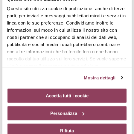
€ 29,00
€ 40,00
Questo sito utilizza cookie di profilazione, anche di terze
parti, per inviarLe messaggi pubblicitari mirati e servizi in
linea con le sue preferenze. Condividiamo inoltre le
informazioni sul modo in cui utilizza il nostro sito con i
nostri partner che si occupano di analisi dei dati web,
pubblicità e social media i quali potrebbero combinarle
con altre informazioni che ha fornito loro o che hanno
raccolto dal tuo utilizzo sui loro servizi. Se vuole saperne
di più o negare il consenso a tutti o ad alcuni
cookie
clicchi qui.
Il consenso può essere espresso
Mostra dettagli
cliccando sul tasto “Accetta tutti i cookie”. Se non vuole i
GLOW-SERUM
cookie di profilazione può negare il consenso sul tasto
Siero rivelatore della
luminosità
“Rifiuta”. Chiudendo questo banner tramite l’apposito
Accetta tutti i cookie
€ 80,00
comando “X” continuerai la navigazione del sito in
assenza di cookie o altri strumenti di tracciamento
Personalizza
diversi da quelli tecnici.
Rifiuta