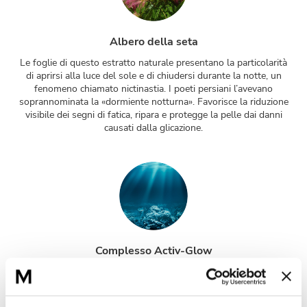
Albero della seta
Le foglie di questo estratto naturale presentano la particolarità
di aprirsi alla luce del sole e di chiudersi durante la notte, un
fenomeno chiamato nictinastia. I poeti persiani l’avevano
soprannominata la «dormiente notturna». Favorisce la riduzione
visibile dei segni di fatica, ripara e protegge la pelle dai danni
causati dalla glicazione.
Complesso Activ-Glow
Complesso composto da un’acqua di mare estratta presso
l’isola di Noirmoutier (Francia), un’acqua di mare profonda che,
passando attraverso diversi strati geologici, assorbe una grande