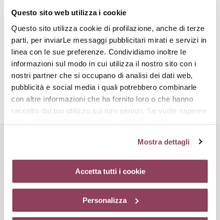
quantità di minerali. Remineralizzante, questo attivo apporta alla
pelle i minerali essenziali per rivitalizzare, rinfrescare e illuminare
Questo sito web utilizza i cookie
la carnagione. Detossinante, protegge le cellule cutanee per
Questo sito utilizza cookie di profilazione, anche di terze
dinamizzare e uniformare la carnagione.
parti, per inviarLe messaggi pubblicitari mirati e servizi in
linea con le sue preferenze. Condividiamo inoltre le
informazioni sul modo in cui utilizza il nostro sito con i
Attivi complementari
nostri partner che si occupano di analisi dei dati web,
pubblicità e social media i quali potrebbero combinarle
con altre informazioni che ha fornito loro o che hanno
Acido ialuronico ad alto peso molecolare
raccolto dal tuo utilizzo sui loro servizi. Se vuole saperne
Capace di trattenere acqua 1000 volte rispetto al suo peso
di più o negare il consenso a tutti o ad alcuni
apporta idratazione all’epidermide delle pelli spente e affaticate.
cookie
clicchi qui.
Il consenso può essere espresso
Mostra dettagli
cliccando sul tasto “Accetta tutti i cookie”. Se non vuole i
Rituale di bellezza
Cocktail vitaminico
cookie di profilazione può negare il consenso sul tasto
“Rifiuta”. Chiudendo questo banner tramite l’apposito
Accetta tutti i cookie
Composto di 3 vitamine (A, E e C), conosciute per le loro
comando “X” continuerai la navigazione del sito in
proprietà antiossidanti, prevengono l’accelerazione
dell’invecchiamento cutaneo indotto dai radicali liberi e uniforma
assenza di cookie o altri strumenti di tracciamento
Personalizza
la carnagione.
diversi da quelli tecnici.