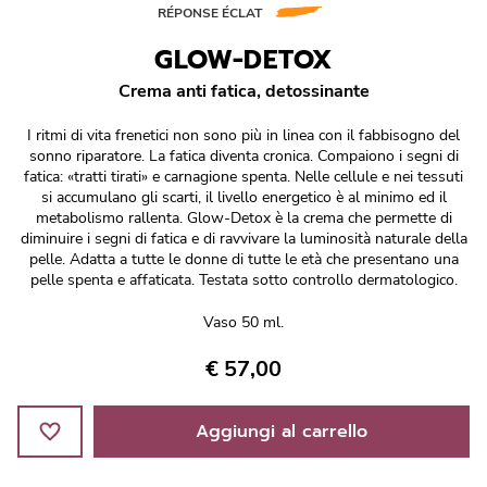
Réponse Pureté
RÉPONSE ÉCLAT
GLOW-DETOX
Réponse Délicate
Crema anti fatica, detossinante
Réponse Éclat
I ritmi di vita frenetici non sono più in linea con il fabbisogno del
sonno riparatore. La fatica diventa cronica. Compaiono i segni di
Réponse Cosmake-up
fatica: «tratti tirati» e carnagione spenta. Nelle cellule e nei tessuti
si accumulano gli scarti, il livello energetico è al minimo ed il
metabolismo rallenta. Glow-Detox è la crema che permette di
Réponse Fondamentale
diminuire i segni di fatica e di ravvivare la luminosità naturale della
pelle. Adatta a tutte le donne di tutte le età che presentano una
pelle spenta e affaticata. Testata sotto controllo dermatologico.
Réponse Body
Vaso 50 ml.
Réponse Soleil
€ 57,00
Edizione Limitata
Aggiungi al carrello