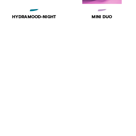
HYDRAMOOD-NIGHT
MINI DUO
Maschera “sleeping pack”
FONDAMENTALE
ultra-rimpolpante notte
Luminosità e comfort in
formato travel size
€ 56,00
€ 24,00
NUTRI-MOOD
TROUSSE PREVENTIVE
Balsamo climatico, condizioni
Idratazione profonda, comfort
estreme
immediato