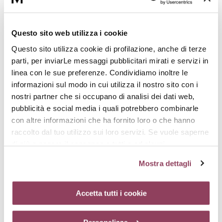
Questo sito web utilizza i cookie
Questo sito utilizza cookie di profilazione, anche di terze
parti, per inviarLe messaggi pubblicitari mirati e servizi in
linea con le sue preferenze. Condividiamo inoltre le
AUTHENTIK-FOAM
AUTHENTIK-
informazioni sul modo in cui utilizza il nostro sito con i
Mousse detergente
FUNDAMENTAL MASK
Maschera bifasica, idratante,
nostri partner che si occupano di analisi dei dati web,
€ 37,00
nutriente
pubblicità e social media i quali potrebbero combinarle
€ 44,00
con altre informazioni che ha fornito loro o che hanno
raccolto dal tuo utilizzo sui loro servizi. Se vuole saperne
di più o negare il consenso a tutti o ad alcuni
cookie
clicchi qui.
Il consenso può essere espresso
Mostra dettagli
cliccando sul tasto “Accetta tutti i cookie”. Se non vuole i
cookie di profilazione può negare il consenso sul tasto
“Rifiuta”. Chiudendo questo banner tramite l’apposito
Accetta tutti i cookie
comando “X” continuerai la navigazione del sito in
assenza di cookie o altri strumenti di tracciamento