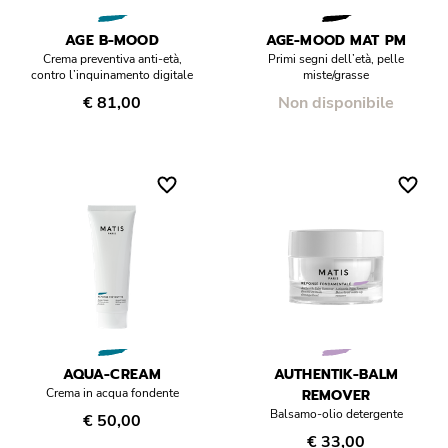
Réponse Pureté
AGE B-MOOD
AGE-MOOD MAT PM
Réponse Délicate
Crema preventiva anti-età,
Primi segni dell’età, pelle
contro l’inquinamento digitale
miste/grasse
€ 81,00
Non disponibile
Réponse Éclat
Réponse Cosmake-up
Réponse Fondamentale
Réponse Body
Réponse Soleil
Edizione Limitata
AQUA-CREAM
AUTHENTIK-BALM
Crema in acqua fondente
REMOVER
Balsamo-olio detergente
€ 50,00
€ 33,00