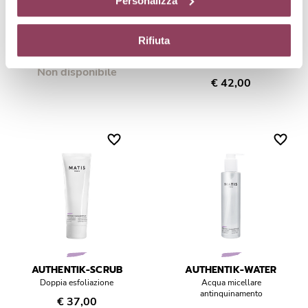
Personalizza
diversi da quelli tecnici.
AUTHENTIK-MILK
AUTHENTIK-POWDER
Rifiuta
Latte detergente
Polvere schiumogena,
esfoliazione quotidiana
Non disponibile
€ 42,00
AUTHENTIK-SCRUB
AUTHENTIK-WATER
Doppia esfoliazione
Acqua micellare
antinquinamento
€ 37,00