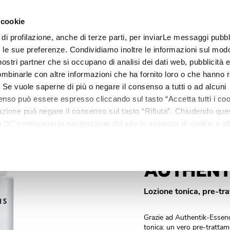
€ 
 cookie
0 ml.
 di profilazione, anche di terze parti, per inviarLe messaggi pubbli
Linee
Trattamenti
Centri estetici
Matis Paris
Ma
on le sue preferenze. Condividiamo inoltre le informazioni sul modo
i nostri partner che si occupano di analisi dei dati web, pubblicità 
mbinarle con altre informazioni che ha fornito loro o che hanno r
ESSENCE
i. Se vuole saperne di più o negare il consenso a tutti o ad alcuni
enso può essere espresso cliccando sul tasto “Accetta tutti i coo
ilazione può negare il consenso sul tasto “Rifiuta”. Chiudendo qu
“X” continuerai la navigazione del sito in assenza di cookie o alt
versi da quelli tecnici.
RÉPONSE FONDAMENTALE
AUTHENT
Lozione tonica, pre-tr
Grazie ad Authentik-Essence
tonica: un vero pre-tratta