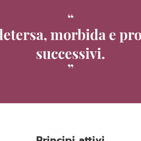
detersa, morbida e pro
successivi.
Principi attivi