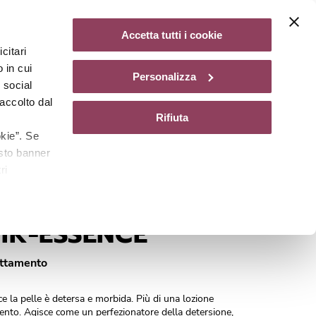
Diventa un centro Matis Paris
28,00
Aggiungi al carrello
Accetta tutti i cookie
citari
gazine
 in cui
Personalizza
e social
accolto dal
Rifiuta
kie”. Se
esto banner
ri
Cod.
A0410041
IK-ESSENCE
attamento
 la pelle è detersa e morbida. Più di una lozione
mento. Agisce come un perfezionatore della detersione,