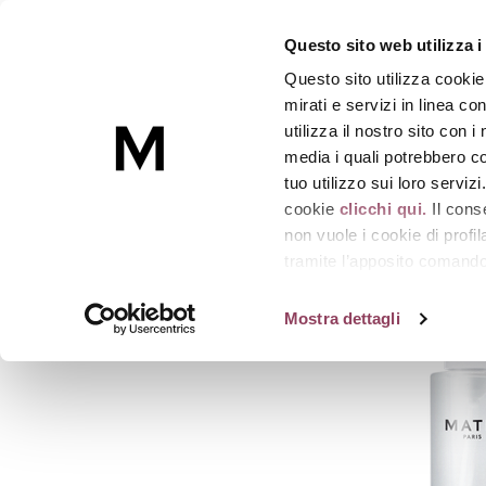
AUTHENTIK-ESSENCE
Questo sito web utilizza i
Lozione tonica, pre-trattamento
-
Flacone 20
Questo sito utilizza cookie
Skincare
mirati e servizi in linea c
utilizza il nostro sito con 
media i quali potrebbero co
Homepage
Prevenzione antietà
AUTHENTIK-
tuo utilizzo sui loro serviz
cookie
clicchi qui.
Il cons
non vuole i cookie di prof
tramite l’apposito comando 
strumenti di tracciamento di
Mostra dettagli