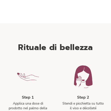
Estratto di Orchidea Porpora
Questo estratto è utilizzato per le sue
proprietà emollienti, calmanti e protettive.
Grazie alla presenza dei polifenoli
(antiossidanti) rende la pelle più morbida.
La sua azione antiossidante preserva il
capitale di giovinezza della pelle.
Rituale di bellezza
Step 1
Step 2
Applica una dose di
Stendi e picchietta su tutto
prodotto nel palmo della
il viso e décolleté