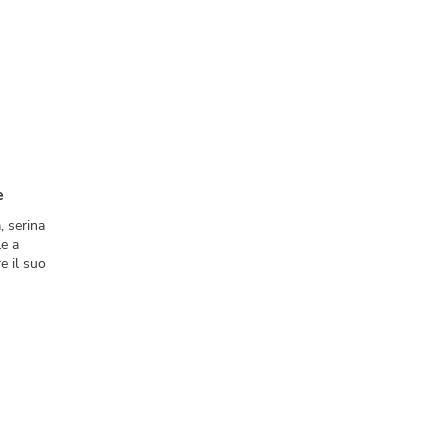
e
, serina
le a
e il suo