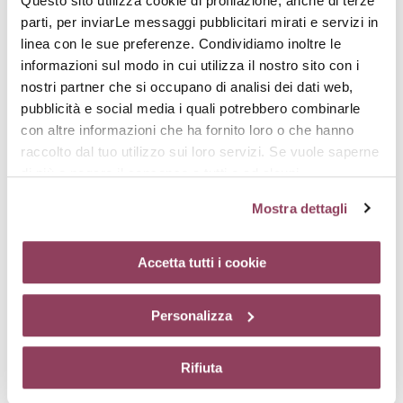
Questo sito utilizza cookie di profilazione, anche di terze
parti, per inviarLe messaggi pubblicitari mirati e servizi in
linea con le sue preferenze. Condividiamo inoltre le
informazioni sul modo in cui utilizza il nostro sito con i
nostri partner che si occupano di analisi dei dati web,
pubblicità e social media i quali potrebbero combinarle
RECHARGE LIFTING-
RECHARGE RELAX-
con altre informazioni che ha fornito loro o che hanno
EYES
EYES
raccolto dal tuo utilizzo sui loro servizi. Se vuole saperne
Una crema ad effetto lifting
Anti borse, anti occhiaie
di più o negare il consenso a tutti o ad alcuni
Non disponibile
€ 46,00
cookie
clicchi qui.
Il consenso può essere espresso
Mostra dettagli
cliccando sul tasto “Accetta tutti i cookie”. Se non vuole i
cookie di profilazione può negare il consenso sul tasto
“Rifiuta”. Chiudendo questo banner tramite l’apposito
Accetta tutti i cookie
comando “X” continuerai la navigazione del sito in
assenza di cookie o altri strumenti di tracciamento
Personalizza
diversi da quelli tecnici.
Rifiuta