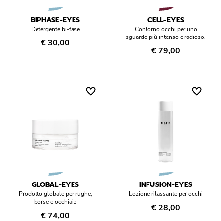
Réponse Pureté
BIPHASE-EYES
CELL-EYES
Réponse Délicate
Detergente bi-fase
Contorno occhi per uno
sguardo più intenso e radioso.
€ 30,00
€ 79,00
Réponse Éclat
Réponse Cosmake-up
Réponse Fondamentale
Réponse Body
Réponse Soleil
Edizione Limitata
GLOBAL-EYES
INFUSION-EYES
Prodotto globale per rughe,
Lozione rilassante per occhi
borse e occhiaie
€ 28,00
€ 74,00