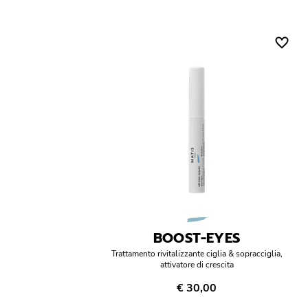
Tipo di pelle
Cons
pelli grasse
pelli mature
pelli miste
pelli normali
pelli sensibili
pelli spente
tutti i tipi di pelle
BOOST-EYES
Trattamento rivitalizzante ciglia & sopracciglia,
attivatore di crescita
€ 30,00