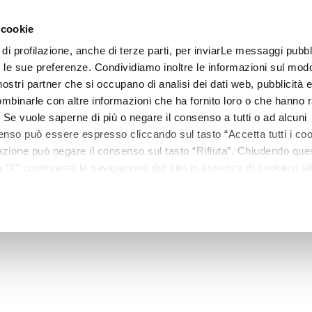
 cookie
 di profilazione, anche di terze parti, per inviarLe messaggi pubbli
Linee
Trattamenti
Centri estetici
Matis Paris
Ma
on le sue preferenze. Condividiamo inoltre le informazioni sul modo
i nostri partner che si occupano di analisi dei dati web, pubblicità 
mbinarle con altre informazioni che ha fornito loro o che hanno r
i. Se vuole saperne di più o negare il consenso a tutti o ad alcuni
enso può essere espresso cliccando sul tasto “Accetta tutti i coo
ilazione può negare il consenso sul tasto “Rifiuta”. Chiudendo qu
“X” continuerai la navigazione del sito in assenza di cookie o alt
versi da quelli tecnici.