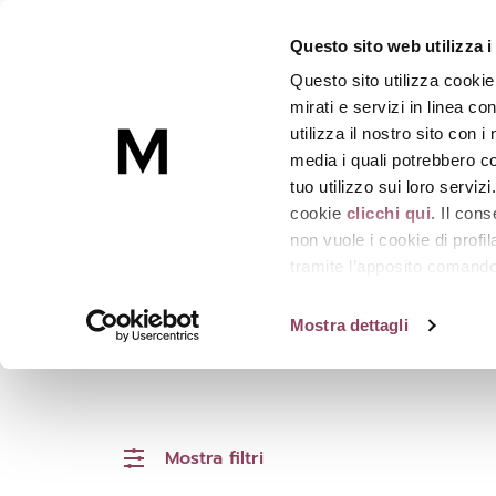
Questo sito web utilizza i
Questo sito utilizza cookie
Skincare
mirati e servizi in linea c
utilizza il nostro sito con 
media i quali potrebbero co
Homepage
Skin Care
Tipologia
Sieri
tuo utilizzo sui loro serviz
cookie
clicchi qui.
Il cons
non vuole i cookie di prof
tramite l’apposito comando 
SIERI
strumenti di tracciamento di
Mostra dettagli
Mostra filtri