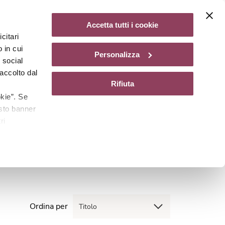
Diventa un centro Matis Paris
Accetta tutti i cookie
citari
gazine
 in cui
Personalizza
e social
accolto dal
Rifiuta
kie”. Se
esto banner
ri
Ordina per
Titolo