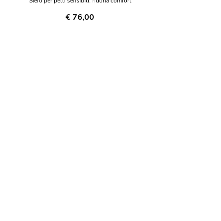
Siero per pelli sensibili, ridona comfort
€ 76,00