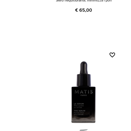
Siero riequilibrante, minimizza i pori
€ 65,00