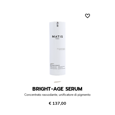
istenza
Necessità
siero
anti age
antirughe
energizzante
lifting viso
pelli impure miste grasse
pelli sensibili
prevenzione anti età
BRIGHT-AGE SERUM
rughe
Concentrato rassodante, unificatore di pigmento
€ 137,00