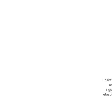
Piant
ar
rig
elasti