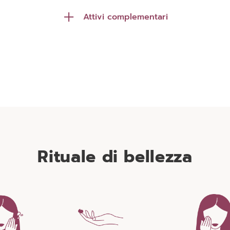
Attivi complementari
zima di Melograno
Ginkgo Biloba
elicato che favorisce il ricambio
Albero dalle straordinarie 
e, aiutando a rivitalizzare e
antiossidanti, tonificanti e anti
rigenerare la pelle.
la densità del derma e proteg
dai segni del tempo
Rituale di bellezza