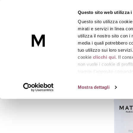
BRIGHT-AGE SERUM
Questo sito web utilizza i
Concentrato rassodante, unificatore di pigme
Questo sito utilizza cookie
Skincare
mirati e servizi in linea c
utilizza il nostro sito con 
media i quali potrebbero co
Homepage
Lifting viso
BRIGHT-AGE SERUM
tuo utilizzo sui loro serviz
cookie
clicchi qui.
Il cons
non vuole i cookie di prof
tramite l’apposito comando 
strumenti di tracciamento di
Mostra dettagli