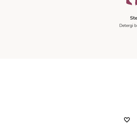
St
Detergi b