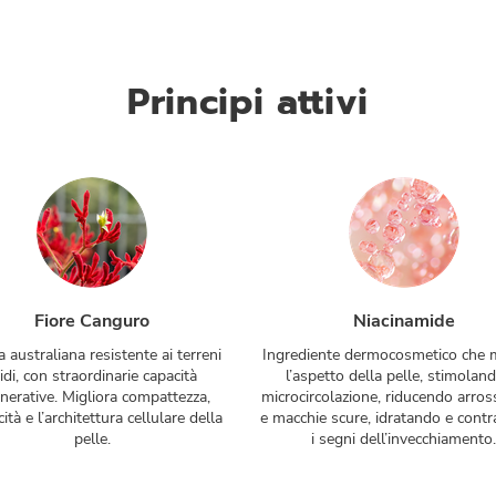
Principi attivi
Fiore Canguro
Niacinamide
a australiana resistente ai terreni
Ingrediente dermocosmetico che m
idi, con straordinarie capacità
l’aspetto della pelle, stimoland
enerative. Migliora compattezza,
microcircolazione, riducendo arro
cità e l’architettura cellulare della
e macchie scure, idratando e cont
pelle.
i segni dell’invecchiamento