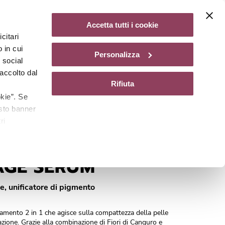
Diventa un centro Matis Paris
37,00
Aggiungi al carrello
Accetta tutti i cookie
citari
gazine
 in cui
Personalizza
e social
accolto dal
Rifiuta
kie”. Se
esto banner
ri
VE
Cod.
A0310101
AGE SERUM
, unificatore di pigmento
amento 2 in 1 che agisce sulla compattezza della pelle
zione. Grazie alla combinazione di Fiori di Canguro e