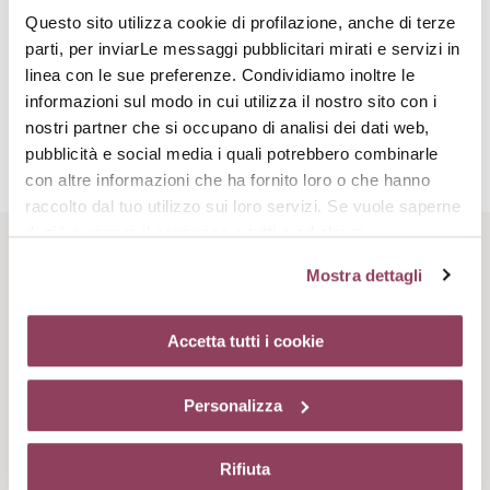
aggressioni che le impediscono di lavorare correttamente.
Questo sito utilizza cookie di profilazione, anche di terze
parti, per inviarLe messaggi pubblicitari mirati e servizi in
linea con le sue preferenze. Condividiamo inoltre le
Attivi complementari
informazioni sul modo in cui utilizza il nostro sito con i
nostri partner che si occupano di analisi dei dati web,
pubblicità e social media i quali potrebbero combinarle
Attivo cheratolitico
con altre informazioni che ha fornito loro o che hanno
Permette di eliminare i desmosomi tra i corneociti. I micro rilievi
raccolto dal tuo utilizzo sui loro servizi. Se vuole saperne
migliorano.
di più o negare il consenso a tutti o ad alcuni
cookie
clicchi qui.
Il consenso può essere espresso
Rituale di bellezza
Mostra dettagli
cliccando sul tasto “Accetta tutti i cookie”. Se non vuole i
cookie di profilazione può negare il consenso sul tasto
“Rifiuta”. Chiudendo questo banner tramite l’apposito
Accetta tutti i cookie
comando “X” continuerai la navigazione del sito in
assenza di cookie o altri strumenti di tracciamento
Personalizza
diversi da quelli tecnici.
Rifiuta