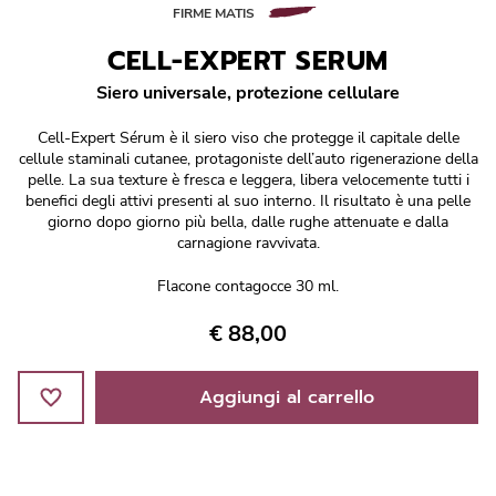
Réponse Pureté
FIRME MATIS
CELL-EXPERT SERUM
Réponse Délicate
Siero universale, protezione cellulare
Réponse Éclat
Cell-Expert Sérum è il siero viso che protegge il capitale delle
cellule staminali cutanee, protagoniste dell’auto rigenerazione della
Réponse Cosmake-up
pelle. La sua texture è fresca e leggera, libera velocemente tutti i
benefici degli attivi presenti al suo interno. Il risultato è una pelle
giorno dopo giorno più bella, dalle rughe attenuate e dalla
Réponse Fondamentale
carnagione ravvivata.
Flacone contagocce 30 ml.
Réponse Body
€ 88,00
Réponse Soleil
Aggiungi al carrello
Edizione Limitata