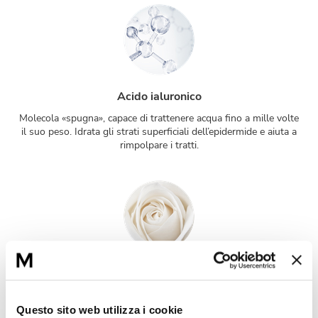
Acido ialuronico
Molecola «spugna», capace di trattenere acqua fino a mille volte
il suo peso. Idrata gli strati superficiali dell’epidermide e aiuta a
rimpolpare i tratti.
Complesso MatiStem CC™
Il complesso Matis, composto da un estratto di cellule staminali
della rosa bianca, protegge il loro ambiente per limitare tutte le
Questo sito web utilizza i cookie