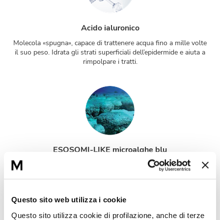
Acido ialuronico
Molecola «spugna», capace di trattenere acqua fino a mille volte
il suo peso. Idrata gli strati superficiali dell’epidermide e aiuta a
rimpolpare i tratti.
ESOSOMI-LIKE microalghe blu
Gli esosomi-like contribuiscono a proteggere l’elastina e il
collagene della pelle, migliorando nel tempo la densità cutanea.
Agiscono in sinergia con l’SPF per ottimizzarne l’efficacia e
aiutano a ridurre i danni al DNA indotti dai raggi UV.
Questo sito web utilizza i cookie
Questo sito utilizza cookie di profilazione, anche di terze