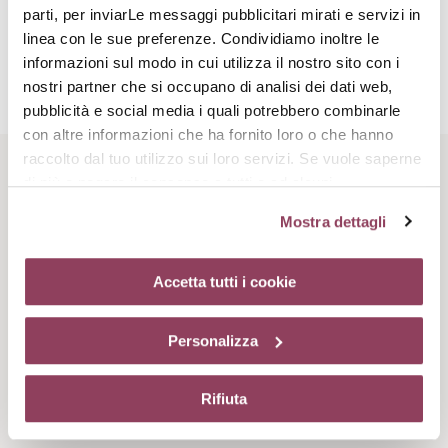
parti, per inviarLe messaggi pubblicitari mirati e servizi in
Attivi complementari
linea con le sue preferenze. Condividiamo inoltre le
informazioni sul modo in cui utilizza il nostro sito con i
nostri partner che si occupano di analisi dei dati web,
Niacinamide
pubblicità e social media i quali potrebbero combinarle
Ingrediente dermocosmetico che migliora l’aspetto della pelle,
con altre informazioni che ha fornito loro o che hanno
stimolando la microcircolazione, riducendo arrossamenti e
raccolto dal tuo utilizzo sui loro servizi. Se vuole saperne
macchie scure, idratando e contrastando i segni
dell’invecchiamento.
di più o negare il consenso a tutti o ad alcuni
Rituale di bellezza
cookie
clicchi qui.
Il consenso può essere espresso
Mostra dettagli
cliccando sul tasto “Accetta tutti i cookie”. Se non vuole i
cookie di profilazione può negare il consenso sul tasto
“Rifiuta”. Chiudendo questo banner tramite l’apposito
Accetta tutti i cookie
comando “X” continuerai la navigazione del sito in
assenza di cookie o altri strumenti di tracciamento
Personalizza
diversi da quelli tecnici.
Step 1
Rifiuta
Detergi bene il viso