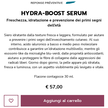
Réponse Pureté
REPONSE PRÉVENTIVE
HYDRA-BOOST SERUM
Réponse Délicate
Freschezza, idratazione e prevenzione dei primi segni
dell’età
Réponse Éclat
Siero idratante dalla texture fresca e leggera, formulato per aiutare
Réponse Cosmake-up
a prevenire i primi segni dell’invecchiamento cutaneo. Al suo
interno, acido ialuronico a basso e medio peso molecolare
contribuisce a garantire un’idratazione multilivello, mentre gli
Réponse Fondamentale
esosomi-like da microalghe blu-verdi, dalle proprietà antiossidanti,
aiutano a proteggere le fibre di collagene dalle aggressioni dei
radicali liberi. Giorno dopo giorno, la pelle appare più idratata,
Réponse Body
fresca e luminosa, con un aspetto visibilmente più levigato e vitale.
Réponse Soleil
Flacone contagocce 30 ml.
€ 57,00
Edizione Limitata
Aggiungi al carrello