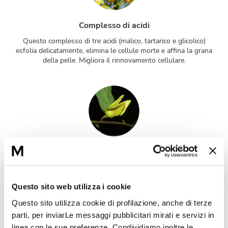
Complesso di acidi
Questo complesso di tre acidi (malico, tartarico e glicolico)
esfolia delicatamente, elimina le cellule morte e affina la grana
della pelle. Migliora il rinnovamento cellulare.
Complesso MatiSystem
Questa associazione tra un estratto di Enantia chlorantha e
acido oleanoleico, permette una regolazione della secrezione del
sebo per limitare gli eccessi e le sue conseguenze, agendo su
Questo sito web utilizza i cookie
differenti livelli: il numero delle ghiandole sebacee attive, il
Questo sito utilizza cookie di profilazione, anche di terze
numero e la maturazione dei sebociti.
parti, per inviarLe messaggi pubblicitari mirati e servizi in
linea con le sue preferenze. Condividiamo inoltre le