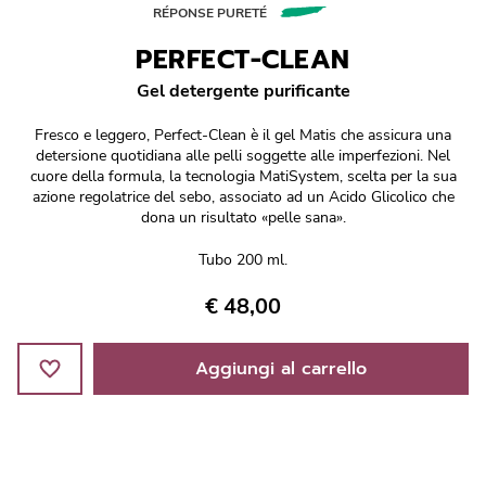
Réponse Pureté
RÉPONSE PURETÉ
PERFECT-CLEAN
Réponse Délicate
Gel detergente purificante
Réponse Éclat
Fresco e leggero, Perfect-Clean è il gel Matis che assicura una
detersione quotidiana alle pelli soggette alle imperfezioni. Nel
Réponse Cosmake-up
cuore della formula, la tecnologia MatiSystem, scelta per la sua
azione regolatrice del sebo, associato ad un Acido Glicolico che
dona un risultato «pelle sana».
Réponse Fondamentale
Tubo 200 ml.
Réponse Body
€ 48,00
Réponse Soleil
Aggiungi al carrello
Edizione Limitata