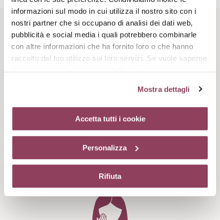
informazioni sul modo in cui utilizza il nostro sito con i
nostri partner che si occupano di analisi dei dati web,
Rituale di bellezza
pubblicità e social media i quali potrebbero combinarle
con altre informazioni che ha fornito loro o che hanno
raccolto dal tuo utilizzo sui loro servizi. Se vuole saperne
di più o negare il consenso a tutti o ad alcuni
cookie
clicchi qui.
Il consenso può essere espresso
Mostra dettagli
cliccando sul tasto “Accetta tutti i cookie”. Se non vuole i
cookie di profilazione può negare il consenso sul tasto
“Rifiuta”. Chiudendo questo banner tramite l’apposito
Accetta tutti i cookie
comando “X” continuerai la navigazione del sito in
Step 1
assenza di cookie o altri strumenti di tracciamento
Applica una noce di
Personalizza
diversi da quelli tecnici.
prodotto nel palmo della
mano
Rifiuta