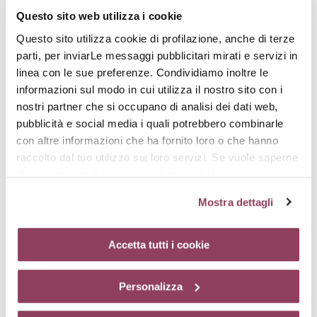
Molecola «spugna», capace di trattenere acqua fino a mille volte
Questo sito web utilizza i cookie
il suo peso. Idrata gli strati superficiali dell’epidermide e aiuta a
rimpolpare i tratti.
Questo sito utilizza cookie di profilazione, anche di terze
parti, per inviarLe messaggi pubblicitari mirati e servizi in
linea con le sue preferenze. Condividiamo inoltre le
informazioni sul modo in cui utilizza il nostro sito con i
nostri partner che si occupano di analisi dei dati web,
pubblicità e social media i quali potrebbero combinarle
con altre informazioni che ha fornito loro o che hanno
raccolto dal tuo utilizzo sui loro servizi. Se vuole saperne
Complesso Skinstretch
di più o negare il consenso a tutti o ad alcuni
Composto da un attivo antismagliature rassodante e
cookie
clicchi qui.
Il consenso può essere espresso
cicatrizzante, permette una migliore organizzazione delle fibre di
Mostra dettagli
cliccando sul tasto “Accetta tutti i cookie”. Se non vuole i
collagene. Inoltre, stimola la moltiplicazione delle cellule più
anziane, ha un’azione antismagliature testata clinicamente e
cookie di profilazione può negare il consenso sul tasto
diminuisce l’energia necessaria al processo di cicatrizzazione.
“Rifiuta”. Chiudendo questo banner tramite l’apposito
Accetta tutti i cookie
comando “X” continuerai la navigazione del sito in
assenza di cookie o altri strumenti di tracciamento
Personalizza
Attivi complementari
diversi da quelli tecnici.