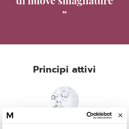
di nuove smagliature
Principi attivi
Acido ialuronico