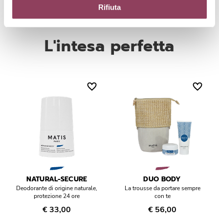
Rifiuta
Olio di Inca Inchi
Migliora la texture epidermica e stimola il rinnovamento
L'intesa perfetta
cellulare. Ricco di acidi grassi essenziali che permettono di
preservare l’elasticità della pelle.
NATURAL-SECURE
DUO BODY
Deodorante di origine naturale,
La trousse da portare sempre
protezione 24 ore
con te
€ 33,00
€ 56,00