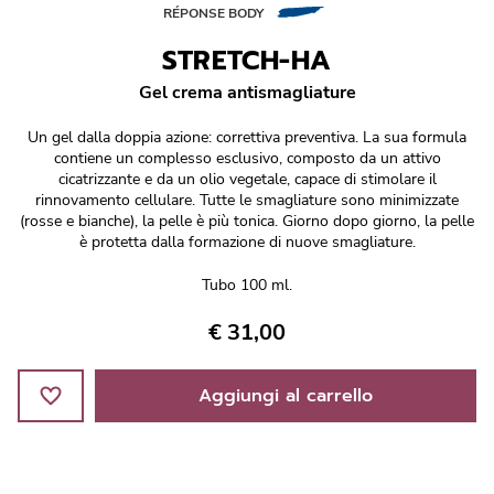
Réponse Pureté
RÉPONSE BODY
STRETCH-HA
Réponse Délicate
Gel crema antismagliature
Réponse Éclat
Un gel dalla doppia azione: correttiva preventiva. La sua formula
contiene un complesso esclusivo, composto da un attivo
Réponse Cosmake-up
cicatrizzante e da un olio vegetale, capace di stimolare il
rinnovamento cellulare. Tutte le smagliature sono minimizzate
(rosse e bianche), la pelle è più tonica. Giorno dopo giorno, la pelle
Réponse Fondamentale
è protetta dalla formazione di nuove smagliature.
Tubo 100 ml.
Réponse Body
€ 31,00
Réponse Soleil
Aggiungi al carrello
Edizione Limitata