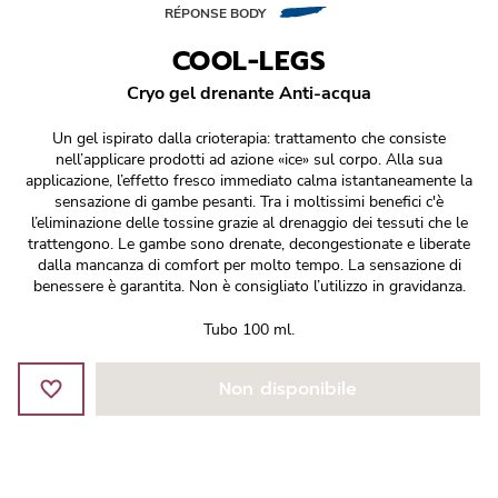
Réponse Pureté
RÉPONSE BODY
COOL-LEGS
Réponse Délicate
Cryo gel drenante Anti-acqua
Réponse Éclat
Un gel ispirato dalla crioterapia: trattamento che consiste
nell’applicare prodotti ad azione «ice» sul corpo. Alla sua
Réponse Cosmake-up
applicazione, l’effetto fresco immediato calma istantaneamente la
sensazione di gambe pesanti. Tra i moltissimi benefici c'è
l’eliminazione delle tossine grazie al drenaggio dei tessuti che le
Réponse Fondamentale
trattengono. Le gambe sono drenate, decongestionate e liberate
dalla mancanza di comfort per molto tempo. La sensazione di
benessere è garantita. Non è consigliato l’utilizzo in gravidanza.
Réponse Body
Tubo 100 ml.
Réponse Soleil
Non disponibile
Edizione Limitata