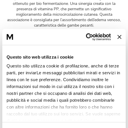
ottenuto per bio fermentazione. Una sinergia creata con la
presenza di vitamina PP, che permette un significativo
miglioramento della microcircolazione cutanea. Questa
associazione è consigliata per l’assorbimento dell’edema venoso,
caratteristica delle gambe pesanti.
Questo sito web utilizza i cookie
Questo sito utilizza cookie di profilazione, anche di terze
parti, per inviarLe messaggi pubblicitari mirati e servizi in
Complesso anti-acqua
linea con le sue preferenze. Condividiamo inoltre le
Composto da un estratto di alga rossa (Palmaria Palmata) e da
informazioni sul modo in cui utilizza il nostro sito con i
un polifenolo venotonico. Permette di inibire la presenza di
nostri partner che si occupano di analisi dei dati web,
capillari e di agire sull’attivazione del microcircolo, per migliorare
pubblicità e social media i quali potrebbero combinarle
le funzioni di drenaggio e di termoregolazione.
con altre informazioni che ha fornito loro o che hanno
raccolto dal tuo utilizzo sui loro servizi. Se vuole saperne
di più o negare il consenso a tutti o ad alcuni
Attivi complementari
cookie
clicchi qui.
Il consenso può essere espresso