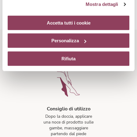
Mostra dettagli
cliccando sul tasto “Accetta tutti i cookie”. Se non vuole i
cookie di profilazione può negare il consenso sul tasto
Mentolo
“Rifiuta”. Chiudendo questo banner tramite l’apposito
Accetta tutti i cookie
Apporta un effetto fresco alla formula e partecipa alla
comando “X” continuerai la navigazione del sito in
sensorialità eccezionale di questo gel.
assenza di cookie o altri strumenti di tracciamento
Personalizza
diversi da quelli tecnici.
Rituale di bellezza
Rifiuta
Consiglio di utilizzo
Dopo la doccia, applicare
una noce di prodotto sulle
gambe, massaggiare
partendo dal piede