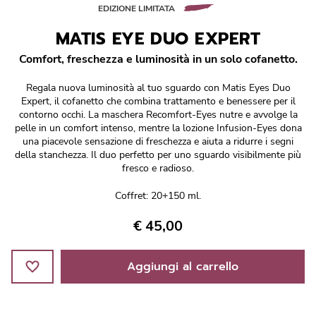
Réponse Pureté
EDIZIONE LIMITATA
MATIS EYE DUO EXPERT
Réponse Délicate
Comfort, freschezza e luminosità in un solo cofanetto.
Réponse Éclat
Regala nuova luminosità al tuo sguardo con Matis Eyes Duo
Expert, il cofanetto che combina trattamento e benessere per il
Réponse Cosmake-up
contorno occhi. La maschera Recomfort-Eyes nutre e avvolge la
pelle in un comfort intenso, mentre la lozione Infusion-Eyes dona
una piacevole sensazione di freschezza e aiuta a ridurre i segni
Réponse Fondamentale
della stanchezza. Il duo perfetto per uno sguardo visibilmente più
fresco e radioso.
Réponse Body
Coffret: 20+150 ml.
Réponse Soleil
€ 45,00
Edizione Limitata
Aggiungi al carrello