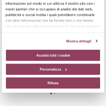
informazioni sul modo in cui utilizza il nostro sito con i
nostri partner che si occupano di analisi dei dati web,
pubblicità e social media i quali potrebbero combinarle
con altre informazioni che ha fornito loro o che hanno
raccolto dal tuo utilizzo sui loro servizi. Se vuole saperne
di più o negare il consenso a tutti o ad alcuni
cookie
clicchi qui.
Il consenso può essere espresso
Mostra dettagli
cliccando sul tasto “Accetta tutti i cookie”. Se non vuole i
cookie di profilazione può negare il consenso sul tasto
“Rifiuta”. Chiudendo questo banner tramite l’apposito
TROUSSE CORRECTIVE
DUO BODY
Accetta tutti i cookie
Il rituale skincare effetto filler e
La trousse da portare sempre
comando “X” continuerai la navigazione del sito in
lifting
con te
assenza di cookie o altri strumenti di tracciamento
Personalizza
€ 99,00
€ 56,00
diversi da quelli tecnici.
Rifiuta