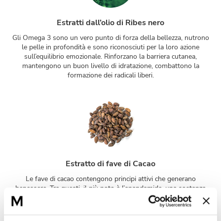
Estratti dall’olio di Ribes nero
Gli Omega 3 sono un vero punto di forza della bellezza, nutrono
le pelle in profondità e sono riconosciuti per la loro azione
sull’equilibrio emozionale. Rinforzano la barriera cutanea,
mantengono un buon livello di idratazione, combattono la
formazione dei radicali liberi.
Estratto di fave di Cacao
Le fave di cacao contengono principi attivi che generano
benessere. Tra questi, il più noto è l’anandamide, una sostanza
che anche il nostro cervello produce in modo naturale,
rilasciando sensazioni di felicità e stimolando il rilassamento. I
benefici sono molteplici: umore stabilizzato, appetito