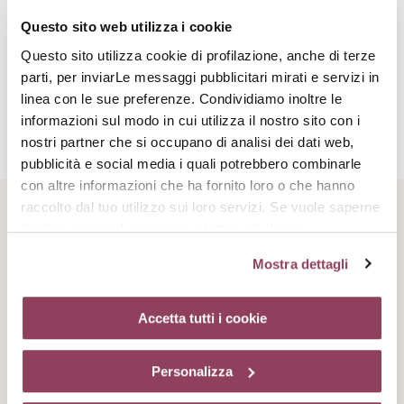
normalizzato e muscoli del viso distesi.
Questo sito web utilizza i cookie
Questo sito utilizza cookie di profilazione, anche di terze
Attivi complementari
parti, per inviarLe messaggi pubblicitari mirati e servizi in
linea con le sue preferenze. Condividiamo inoltre le
informazioni sul modo in cui utilizza il nostro sito con i
Attivo di origine marina
nostri partner che si occupano di analisi dei dati web,
pubblicità e social media i quali potrebbero combinarle
Migliora la comunicazione cellulare della pelle, permette la
con altre informazioni che ha fornito loro o che hanno
ristrutturazione del funzionamento cellulare e dell’omeostasi
meno attivi nel corso dell’invecchiamento, particolarmente in
raccolto dal tuo utilizzo sui loro servizi. Se vuole saperne
menopausa; migliora lo spessore cutaneo, la densità del
Rituale di bellezza
di più o negare il consenso a tutti o ad alcuni
collagene e contribuisce a levigare la pelle.
cookie
clicchi qui.
Il consenso può essere espresso
Mostra dettagli
cliccando sul tasto “Accetta tutti i cookie”. Se non vuole i
cookie di profilazione può negare il consenso sul tasto
“Rifiuta”. Chiudendo questo banner tramite l’apposito
Accetta tutti i cookie
comando “X” continuerai la navigazione del sito in
assenza di cookie o altri strumenti di tracciamento
Personalizza
diversi da quelli tecnici.