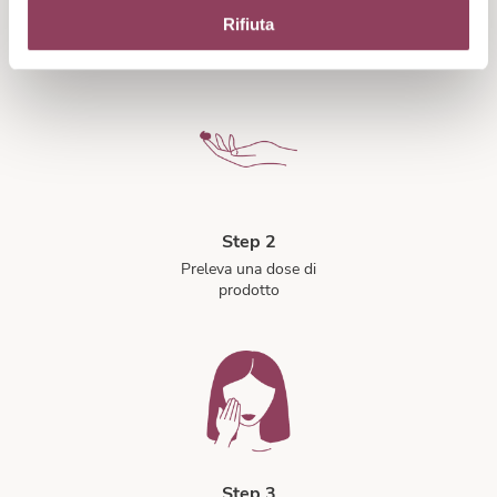
Step 1
Rifiuta
Detergi bene il viso
Step 2
Preleva una dose di
prodotto
Step 3