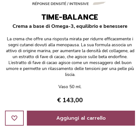
Réponse Pureté
RÉPONSE DENSITÉ / INTENSIVE
TIME-BALANCE
Réponse Délicate
Crema a base di Omega-3, equilibrio e benessere
Réponse Éclat
La crema che offre una risposta mirata per ridurre efficacemente i
segni cutanei dovuti alla menopausa. La sua formula associa un
Réponse Cosmake-up
attivo di origine marina, per aumentare la densità del collagene, ad
un estratto di fave di cacao, che agisce sulle beta endorfine.
L’estratto di fave di cacao agisce come un messaggero del buon
Réponse Fondamentale
umore e permette un rilassamento delle tensioni per una pelle più
liscia.
Réponse Body
Vaso 50 ml.
Réponse Soleil
€ 143,00
Edizione Limitata
Aggiungi al carrello