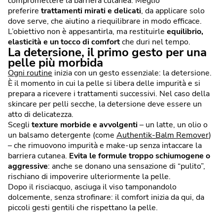
compromettere la barriera cutanea. Meglio
preferire
trattamenti mirati e delicati
, da applicare solo
dove serve, che aiutino a riequilibrare in modo efficace.
L’obiettivo non è appesantirla, ma restituirle
equilibrio,
elasticità e un tocco di comfort
che duri nel tempo.
La detersione, il primo gesto per una
pelle più morbida
Ogni routine
inizia con un gesto essenziale: la detersione.
È il momento in cui la pelle si libera delle impurità e si
prepara a ricevere i trattamenti successivi. Nel caso della
skincare per pelli secche, la detersione deve essere un
atto di delicatezza.
Scegli
texture morbide e avvolgenti
– un latte, un olio o
un balsamo detergente (come
Authentik-Balm Remover
)
– che rimuovono impurità e make-up senza intaccare la
barriera cutanea.
Evita le formule troppo schiumogene o
aggressive
: anche se donano una sensazione di “pulito”,
rischiano di impoverire ulteriormente la pelle.
Dopo il risciacquo, asciuga il viso tamponandolo
dolcemente, senza strofinare: il comfort inizia da qui, da
piccoli gesti gentili che rispettano la pelle.