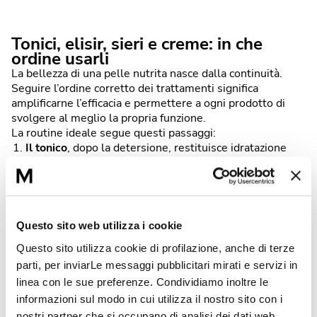
Tonici, elisir, sieri e creme: in che
ordine usarli
La bellezza di una pelle nutrita nasce dalla continuità.
Seguire l’ordine corretto dei trattamenti significa
amplificarne l’efficacia e permettere a ogni prodotto di
svolgere al meglio la propria funzione.
La routine ideale segue questi passaggi:
Il
tonico
, dopo la detersione, restituisce idratazione
immediata e prepara la pelle a ricevere gli attivi. Le
formule ideali contengono acido lattico, urea, acque
floreali antiossidanti o estratti vegetali lenitivi, come
quello di orchidea porpora presente in
Authentik-
Essence
, la lozione tonica Matis della linea Réponse
Questo sito web utilizza i cookie
Fondamentale.
Questo sito utilizza cookie di profilazione, anche di terze
L'elisir universale di bellezza
è il cuore della skincare
parti, per inviarLe messaggi pubblicitari mirati e servizi in
viso: un trattamento che prepara la cute agli step
successivi e ne potenzia la capacità di
linea con le sue preferenze. Condividiamo inoltre le
rigenerazione.
Cell-Expert Sérum
, a base di cellule
informazioni sul modo in cui utilizza il nostro sito con i
staminali di rosa bianca, è un perfezionatore di
nostri partner che si occupano di analisi dei dati web,