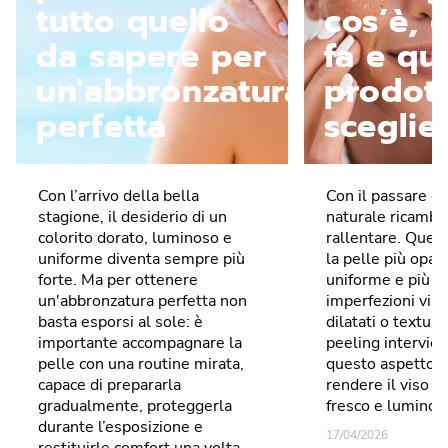
tutto quello
cos’è, 
da sapere per
fa e qua
un'abbronzatura
prodott
perfetta
sceglie
Con l’arrivo della bella
Con il passare de
stagione, il desiderio di un
naturale ricambi
colorito dorato, luminoso e
rallentare. Ques
uniforme diventa sempre più
la pelle più opa
forte. Ma per ottenere
uniforme e più s
un'abbronzatura perfetta non
imperfezioni visib
basta esporsi al sole: è
dilatati o texture
importante accompagnare la
peeling intervien
pelle con una routine mirata,
questo aspetto, 
capace di prepararla
rendere il viso pi
gradualmente, proteggerla
fresco e luminos
durante l’esposizione e
17/04/2026