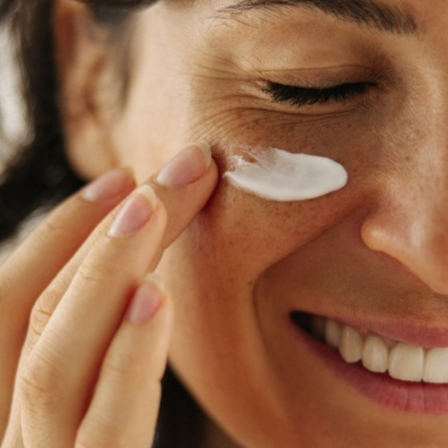
Réponse Pureté
Réponse Délicate
Réponse Éclat
Réponse Cosmake-up
Réponse Fondamentale
Réponse Body
Réponse Soleil
Edizione Limitata