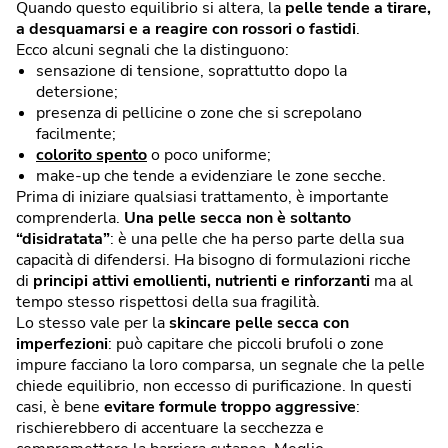
Quando questo equilibrio si altera, la
pelle tende a tirare,
a desquamarsi e a reagire con rossori o fastidi
.
Ecco alcuni segnali che la distinguono:
sensazione di tensione, soprattutto dopo la
detersione;
presenza di pellicine o zone che si screpolano
facilmente;
colorito spento
o poco uniforme;
make-up che tende a evidenziare le zone secche.
Prima di iniziare qualsiasi trattamento, è importante
comprenderla.
Una pelle secca non è soltanto
“disidratata”
: è una pelle che ha perso parte della sua
capacità di difendersi. Ha bisogno di formulazioni ricche
di
principi attivi emollienti, nutrienti e rinforzanti
ma al
tempo stesso rispettosi della sua fragilità.
Lo stesso vale per la
skincare pelle secca con
imperfezioni
: può capitare che piccoli brufoli o zone
impure facciano la loro comparsa, un segnale che la pelle
chiede equilibrio, non eccesso di purificazione. In questi
casi, è bene
evitare formule troppo aggressive
:
rischierebbero di accentuare la secchezza e