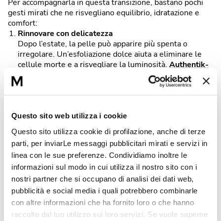
Per accompagnarla in questa transizione, bastano pochi
gesti mirati che ne risvegliano equilibrio, idratazione e
comfort:
Rinnovare con delicatezza
Dopo l’estate, la pelle può apparire più spenta o
irregolare. Un’esfoliazione dolce aiuta a eliminare le
cellule morte e a risvegliare la luminosità.
Authentik-
Scrub
, la doppia esfoliazione Matis, combina
microgranuli ed enzimi delicati per una pelle levigata,
uniforme e pronta a ricevere i trattamenti successivi.
Idratare in profondità
Questo sito web utilizza i cookie
Gli sbalzi di temperatura mettono alla prova la barriera
Questo sito utilizza cookie di profilazione, anche di terze
cutanea: un siero rimpolpante e idratante è il gesto
parti, per inviarLe messaggi pubblicitari mirati e servizi in
perfetto per mantenerla elastica e
linea con le sue preferenze. Condividiamo inoltre le
luminosa.
Hyaluperf-Serum
apporta acido ialuronico e
informazioni sul modo in cui utilizza il nostro sito con i
principi attivi ristrutturanti che rinforzano la pelle e ne
migliorano l’aspetto giorno dopo giorno.
nostri partner che si occupano di analisi dei dati web,
pubblicità e social media i quali potrebbero combinarle
Restituire comfort e nutrimento
con altre informazioni che ha fornito loro o che hanno
Dopo il siero, una crema fondente aiuta a trattenere
raccolto dal tuo utilizzo sui loro servizi. Se vuole saperne
l’idratazione e a proteggere la pelle dal freddo in