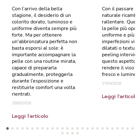
Con l’arrivo della bella
Con il passare de
stagione, il desiderio di un
naturale ricambi
colorito dorato, luminoso e
rallentare. Ques
uniforme diventa sempre più
la pelle più opa
forte. Ma per ottenere
uniforme e più s
un'abbronzatura perfetta non
imperfezioni visib
basta esporsi al sole: è
dilatati o texture
importante accompagnare la
peeling intervien
pelle con una routine mirata,
questo aspetto, 
capace di prepararla
rendere il viso pi
gradualmente, proteggerla
fresco e luminos
durante l’esposizione e
17/04/2026
restituirle comfort una volta
rientrati.
Leggi l'articolo
28/05/2026
Leggi l'articolo