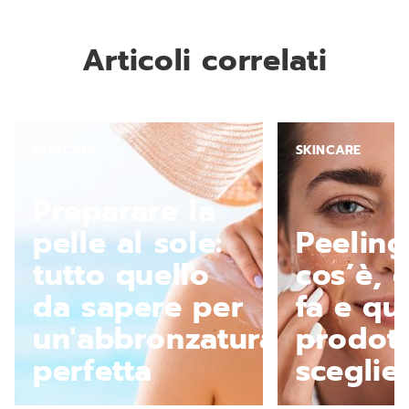
Articoli correlati
SKINCARE
SKINCARE
Preparare la
pelle al sole:
Peeling
tutto quello
cos’è, 
da sapere per
fa e qua
un'abbronzatura
prodott
perfetta
sceglie