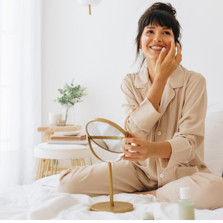
Réponse Pureté
Réponse Délicate
Réponse Éclat
Réponse Cosmake-up
Réponse Fondamentale
Réponse Body
Réponse Soleil
Edizione Limitata