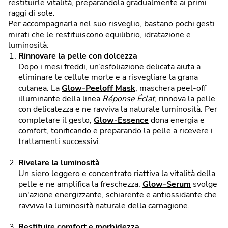
restituirle vitalità, preparandola gradualmente ai primi
raggi di sole.
Per accompagnarla nel suo risveglio, bastano pochi gesti
mirati che le restituiscono equilibrio, idratazione e
luminosità:
Rinnovare la pelle con dolcezza
Dopo i mesi freddi, un’esfoliazione delicata aiuta a
eliminare le cellule morte e a risvegliare la grana
cutanea. La
Glow-Peeloff Mask
, maschera peel-off
illuminante della linea
Réponse Éclat
, rinnova la pelle
con delicatezza e ne ravviva la naturale luminosità. Per
completare il gesto,
Glow-Essence
dona energia e
comfort, tonificando e preparando la pelle a ricevere i
trattamenti successivi.
Rivelare la luminosità
Un siero leggero e concentrato riattiva la vitalità della
pelle e ne amplifica la freschezza.
Glow-Serum
svolge
un'azione energizzante, schiarente e antiossidante che
ravviva la luminosità naturale della carnagione.
Restituire comfort e morbidezza