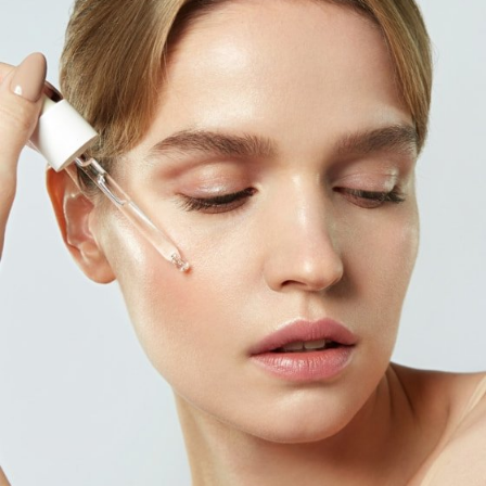
Réponse Pureté
Réponse Délicate
Réponse Éclat
Réponse Cosmake-up
Réponse Fondamentale
Réponse Body
Réponse Soleil
Edizione Limitata