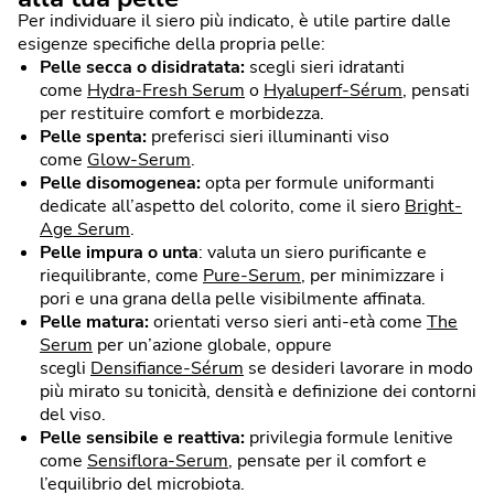
Per individuare il siero più indicato, è utile partire dalle
esigenze specifiche della propria pelle:
Pelle secca o disidratata:
scegli sieri idratanti
come
Hydra-Fresh Serum
o
Hyaluperf-Sérum
, pensati
per restituire comfort e morbidezza.
Pelle spenta:
preferisci sieri illuminanti viso
come
Glow-Serum
.
Pelle disomogenea:
opta per formule uniformanti
dedicate all’aspetto del colorito, come il siero
Bright-
Age Serum
.
Pelle impura o unta
: valuta un siero purificante e
riequilibrante, come
Pure-Serum
, per minimizzare i
pori e una grana della pelle visibilmente affinata.
Pelle matura:
orientati verso sieri anti-età come
The
Serum
per un’azione globale, oppure
scegli
Densifiance-Sérum
se desideri lavorare in modo
più mirato su tonicità, densità e definizione dei contorni
del viso.
Pelle sensibile e reattiva:
privilegia formule lenitive
come
Sensiflora-Serum
, pensate per il comfort e
l’equilibrio del microbiota.