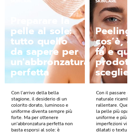
SKINCARE
SKINCARE
Preparare la
pelle al sole:
Peeling
tutto quello
cos’è, 
da sapere per
fa e qua
un'abbronzatura
prodott
perfetta
sceglie
Con l’arrivo della bella
Con il passare de
stagione, il desiderio di un
naturale ricambi
colorito dorato, luminoso e
rallentare. Ques
uniforme diventa sempre più
la pelle più opa
forte. Ma per ottenere
uniforme e più s
un'abbronzatura perfetta non
imperfezioni visib
basta esporsi al sole: è
dilatati o texture