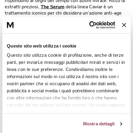
rispondono ai segni del tempo con azioni mirate. Ricco di
estratti preziosi,
The Serum
della linea Caviar è un
trattamento iconico per chi desidera un’azione anti-age
completa, lussuosa e una sensorialità sofisticata grazie
alla formula esclusiva a base di caviale francese. Per un
effetto più focalizzato su
tono, densità e definizione
dell’ovale
,
Densifiance-Sérum
è la scelta ideale: un
booster di tonicità che aiuta a ridefinire i contorni del viso
Questo sito web utilizza i cookie
e a migliorare la percezione di sostegno e armonia
Questo sito utilizza cookie di profilazione, anche di terze
cutanea.
parti, per inviarLe messaggi pubblicitari mirati e servizi in
linea con le sue preferenze. Condividiamo inoltre le
informazioni sul modo in cui utilizza il nostro sito con i
nostri partner che si occupano di analisi dei dati web,
pubblicità e social media i quali potrebbero combinarle
con altre informazioni che ha fornito loro o che hanno
raccolto dal tuo utilizzo sui loro servizi. Se vuole saperne
di più o negare il consenso a tutti o ad alcuni
cookie
clicchi qui.
Il consenso può essere espresso
Mostra dettagli
cliccando sul tasto “Accetta tutti i cookie”. Se non vuole i