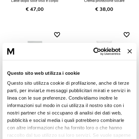
Latte dopo sole viso e corpo
Crema protezione solare
Réponse Pureté
€ 47,00
€ 38,00
Réponse Délicate
Réponse Éclat
Réponse Cosmake-up
Réponse Fondamentale
Questo sito web utilizza i cookie
Réponse Body
Questo sito utilizza cookie di profilazione, anche di terze
parti, per inviarLe messaggi pubblicitari mirati e servizi in
SUN PROTECTION
SUN PROTECTION MILK
Réponse Soleil
linea con le sue preferenze. Condividiamo inoltre le
CREAM SPF 50+
SPF 30
informazioni sul modo in cui utilizza il nostro sito con i
Crema protezione solare
Latte protezione solare
nostri partner che si occupano di analisi dei dati web,
Edizione Limitata
€ 41,00
€ 45,00
pubblicità e social media i quali potrebbero combinarle
con altre informazioni che ha fornito loro o che hanno
raccolto dal tuo utilizzo sui loro servizi. Se vuole saperne