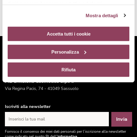
di più o negare il consenso a tutti o ad alcuni
cookie
clicchi qui.
Il consenso può essere espresso
Mostra dettagli
cliccando sul tasto “Accetta tutti i cookie”. Se non vuole i
cookie di profilazione può negare il consenso sul tasto
“Rifiuta”. Chiudendo questo banner tramite l’apposito
Accetta tutti i cookie
comando “X” continuerai la navigazione del sito in
assenza di cookie o altri strumenti di tracciamento
Personalizza
diversi da quelli tecnici.
Rifiuta
MB Divisione Cosmetica S.p.A.
Via Regina Pacis, 74 - 41049 Sassuolo
Iscriviti alla newsletter
Invia
Inserisci la tua mail
Fornisco il consenso dei miei dati personali per l’iscrizione alla newsletter
come indicato nel punto B) dell'
informativa