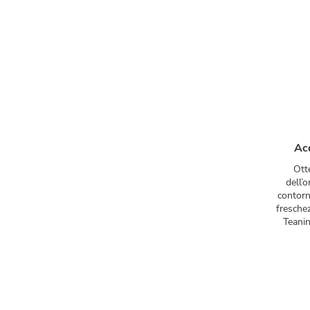
Ac
Ott
dell’o
contorn
freschez
Teanin