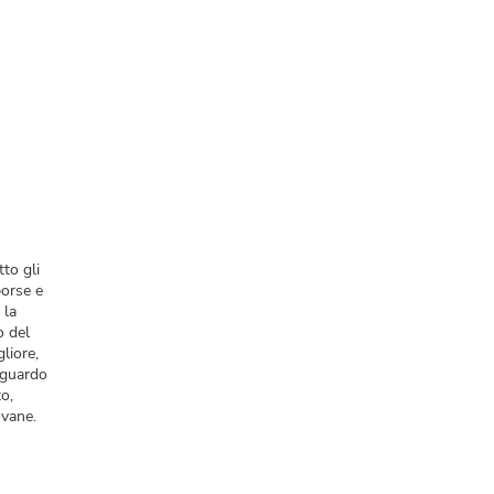
tto gli
borse e
 la
o del
liore,
sguardo
to,
ovane.