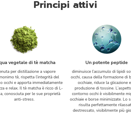
Principi attivi
qua vegetale di tè matcha
Un potente peptide
enuta per distillazione a vapore
diminuisce l’accumulo di lipidi so
monimo tè, rispetta l’integrità del
occhi, causa della formazione di 
o occhi e apporta immediatamente
occhiaie, riduce la glicazione e
za e relax. Il tè matcha è ricco di L-
produzione di tossine. L’aspett
a, conosciuta per le sue proprietà
contorno occhi è visibilmente mig
anti-stress.
occhiaie e borse minimizzate. Lo 
risulta perfettamente rilassa
destressato, visibilmente più gi