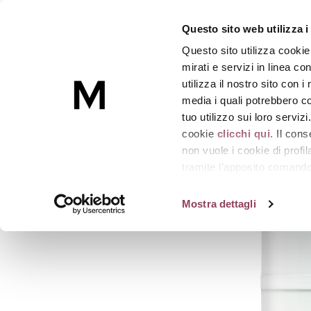
RELAX-EYES
Questo sito web utilizza i
Anti borse, anti occhiaie
-
Flacone Airless 15
Questo sito utilizza cookie
Skincare
mirati e servizi in linea c
utilizza il nostro sito con 
media i quali potrebbero co
Homepage
RELAX-EYES
tuo utilizzo sui loro serviz
cookie
clicchi qui.
Il cons
non vuole i cookie di prof
tramite l’apposito comando 
strumenti di tracciamento di
Mostra dettagli