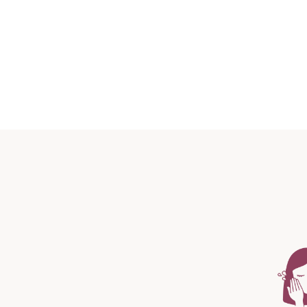
Conosciuta 
ed energizza
microcirc