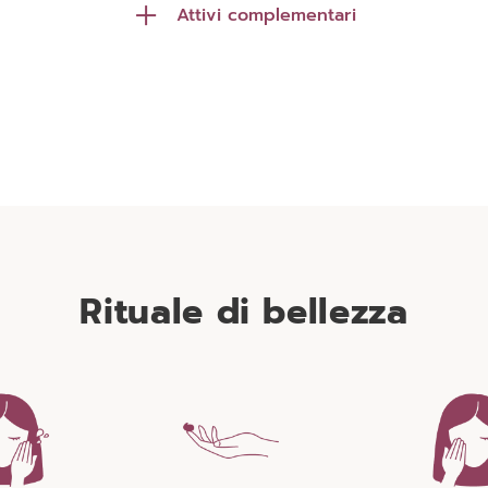
Attivi complementari
Caffeina
Un attivo tensor
per le sue proprietà stimolanti
Estratto dalle proteine dell
nti, contribuisce ad attivare la
dolce, forma una pellicola sull
olazione nel contorno occhi.
della pelle che permette di 
distendere la pelle per un
immediato.
Rituale di bellezza