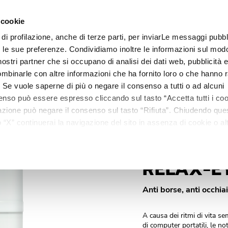
 cookie
 ml.
 di profilazione, anche di terze parti, per inviarLe messaggi pubbli
Linee
Trattamenti
Centri estetici
Matis Paris
Ma
on le sue preferenze. Condividiamo inoltre le informazioni sul modo
i nostri partner che si occupano di analisi dei dati web, pubblicità 
mbinarle con altre informazioni che ha fornito loro o che hanno r
i. Se vuole saperne di più o negare il consenso a tutti o ad alcuni
enso può essere espresso cliccando sul tasto “Accetta tutti i coo
ilazione può negare il consenso sul tasto “Rifiuta”. Chiudendo qu
“X” continuerai la navigazione del sito in assenza di cookie o alt
versi da quelli tecnici.
RELAX-E
Anti borse, anti occhia
A causa dei ritmi di vita sem
di computer portatili, le no