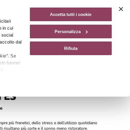
Diventa un centro Matis Paris
Non disponibile
Accetta tutti i cookie
citari
gazine
 in cui
Personalizza
e social
accolto dal
Rifiuta
kie”. Se
esto banner
ri
Cod.
A0110041
YES
ie
pre più frenetici, dello stress e dell’utilizzo quotidiano
tti risultano più corte e il sonno meno ristoratore.