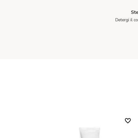
St
Detergi il c