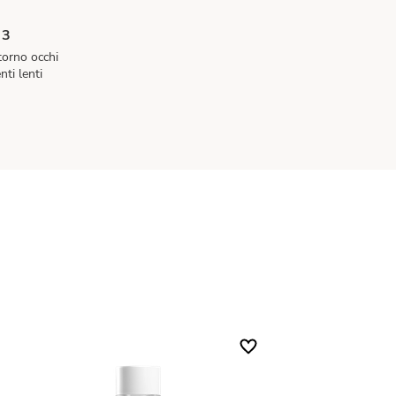
 3
torno occhi
ti lenti