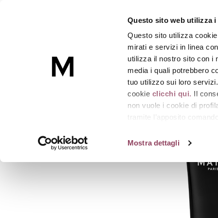
POST-SHAVE
Questo sito web utilizza i
Balsamo dopobarba calmante e riparatore
-
T
Questo sito utilizza cookie
Skincare
mirati e servizi in linea c
utilizza il nostro sito con 
media i quali potrebbero co
Homepage
Rasatura
POST-SHAVE
tuo utilizzo sui loro serviz
cookie
clicchi qui.
Il cons
non vuole i cookie di prof
tramite l’apposito comando 
strumenti di tracciamento di
Mostra dettagli