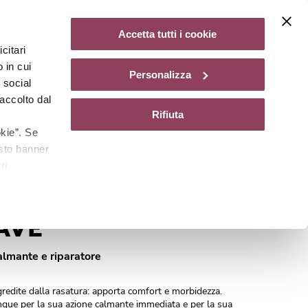
Diventa un centro Matis Paris
Non disponibile
Accetta tutti i cookie
citari
gazine
 in cui
Personalizza
e social
accolto dal
Rifiuta
kie”. Se
esto banner
ri
Cod.
A0910041
AVE
lmante e riparatore
gredite dalla rasatura: apporta comfort e morbidezza.
stingue per la sua azione calmante immediata e per la sua