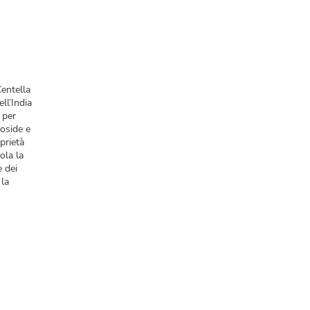
entella
ell’India
 per
coside e
prietà
mola la
e dei
 la