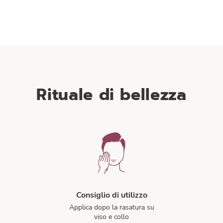
oli delle foglie di menta
Polimero di zucch
attivo calmante inibisce la
Grazie alla sua struttura, qu
dei mediatori pro-infiammatori,
migliora il cemento intercellul
e infiammazioni e stimola la
la funzione di barriera e l
di β-endorfine, lenisce e dona
disidratazione. Potenzia la sinte
benessere alla pelle.
ialuronico e aumenta la pres
aquaporine. Le riserve di acq
circolazione tra l’epidermide
sono ottimizzate.
Rituale di bellezza
Consiglio di utilizzo
Applica dopo la rasatura su
viso e collo