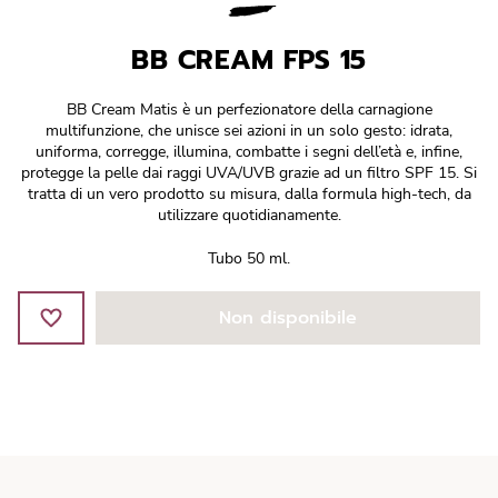
Réponse Pureté
BB CREAM FPS 15
Réponse Délicate
BB Cream Matis è un perfezionatore della carnagione
Réponse Éclat
multifunzione, che unisce sei azioni in un solo gesto: idrata,
uniforma, corregge, illumina, combatte i segni dell’età e, infine,
protegge la pelle dai raggi UVA/UVB grazie ad un filtro SPF 15. Si
Réponse Cosmake-up
tratta di un vero prodotto su misura, dalla formula high-tech, da
utilizzare quotidianamente.
Réponse Fondamentale
Tubo 50 ml.
Réponse Body
Non disponibile
Réponse Soleil
Edizione Limitata