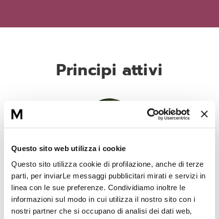
Principi attivi
Questo sito web utilizza i cookie
Alternativa botanica dell'acido ialuronico
Questo sito utilizza cookie di profilazione, anche di terze
parti, per inviarLe messaggi pubblicitari mirati e servizi in
Estratto di Cassia Angustifolia, contiene dei polisaccaridi che
presentano le stesse proprietà dell’acido ialuronico.
linea con le sue preferenze. Condividiamo inoltre le
informazioni sul modo in cui utilizza il nostro sito con i
nostri partner che si occupano di analisi dei dati web,