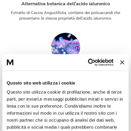
Alternativa botanica dell'acido ialuronico
Estratto di Cassia Angustifolia, contiene dei polisaccaridi che
presentano le stesse proprietà dell’acido ialuronico.
Filtro solare fps 15
I filtri solari utilizzati sono composti chimici e fisici che
Questo sito web utilizza i cookie
proteggono la pelle dai raggi UV.
Questo sito utilizza cookie di profilazione, anche di terze
parti, per inviarLe messaggi pubblicitari mirati e servizi in
linea con le sue preferenze. Condividiamo inoltre le
informazioni sul modo in cui utilizza il nostro sito con i
Rituale di bellezza
nostri partner che si occupano di analisi dei dati web,
pubblicità e social media i quali potrebbero combinarle