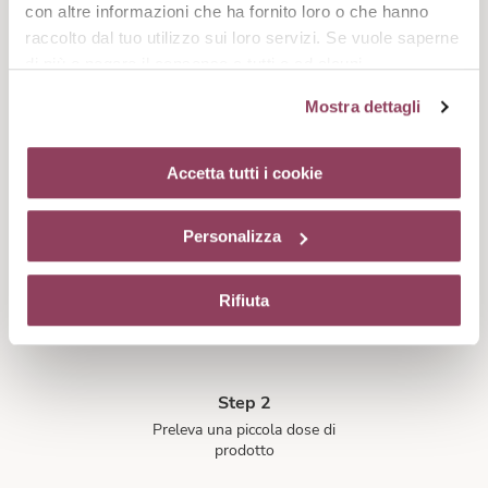
con altre informazioni che ha fornito loro o che hanno
raccolto dal tuo utilizzo sui loro servizi. Se vuole saperne
di più o negare il consenso a tutti o ad alcuni
cookie
clicchi qui.
Il consenso può essere espresso
Mostra dettagli
cliccando sul tasto “Accetta tutti i cookie”. Se non vuole i
cookie di profilazione può negare il consenso sul tasto
“Rifiuta”. Chiudendo questo banner tramite l’apposito
Accetta tutti i cookie
Step 1
comando “X” continuerai la navigazione del sito in
Dopo il tuo siero di bellezza
assenza di cookie o altri strumenti di tracciamento
Personalizza
diversi da quelli tecnici.
Rifiuta
Step 2
Preleva una piccola dose di
prodotto