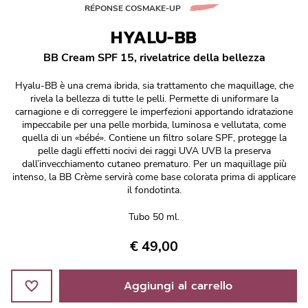
Réponse Pureté
RÉPONSE COSMAKE-UP
HYALU-BB
Réponse Délicate
BB Cream SPF 15, rivelatrice della bellezza
Réponse Éclat
Hyalu-BB è una crema ibrida, sia trattamento che maquillage, che
rivela la bellezza di tutte le pelli. Permette di uniformare la
Réponse Cosmake-up
carnagione e di correggere le imperfezioni apportando idratazione
impeccabile per una pelle morbida, luminosa e vellutata, come
quella di un «bébé». Contiene un filtro solare SPF, protegge la
Réponse Fondamentale
pelle dagli effetti nocivi dei raggi UVA UVB la preserva
dall’invecchiamento cutaneo prematuro. Per un maquillage più
intenso, la BB Crème servirà come base colorata prima di applicare
Réponse Body
il fondotinta.
Réponse Soleil
Tubo 50 ml.
€ 49,00
Edizione Limitata
Aggiungi al carrello