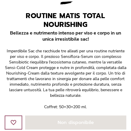
Réponse Pureté
ROUTINE MATIS TOTAL
Réponse Délicate
NOURISHING
Réponse Éclat
Bellezza e nutrimento intenso per viso e corpo in un
unica irresistibile sac!
Réponse Cosmake-up
Imperdibile Sac che racchiude tre alleati per una routine nutriente
per viso e corpo. Il prezioso Sensiflora-Serum con complesso
Réponse Fondamentale
Sensibiotic riequilibra l'ecosistema cutaneo, mentre la versatile
Sensi-Cold Cream protegge e nutre in profondità, completata dalla
Nourishing-Cream dalla texture avvolgente per il corpo. Un trio di
Réponse Body
trattamenti che lavorano in sinergia per donare alla pelle comfort
immediato, nutrimento profondo e protezione duratura, senza
lasciare untuosità. La tua pelle ritroverà equilibrio, benessere e
Réponse Soleil
bellezza naturale.
Edizione Limitata
Coffret: 50+30+200 ml.
Non disponibile