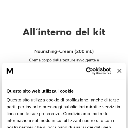
All’interno del kit
Nourishing-Cream (200 ml.)
Crema corpo dalla texture avvolgente e
ultra confortevole. Nutre in profondità le
pelli più secche e denutrite.
Sensi-Cold Cream (50 ml.)
Questo sito web utilizza i cookie
Trattamento comfort, utilizzato ogni giorno
Questo sito utilizza cookie di profilazione, anche di terze
come crema o come maschera, per pelli
parti, per inviarLe messaggi pubblicitari mirati e servizi in
molto secche. La pelle è protetta, nutrita,
elastica e più confortevole.
linea con le sue preferenze. Condividiamo inoltre le
informazioni sul modo in cui utilizza il nostro sito con i
nostri partner che si occupano di analisi dei dati web,