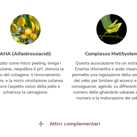
AHA (Alfaidrossiacidi)
Complesso MatiSyste
zzato come micro peeling, leviga i
Questa associazione tra un estra
 cutanei, riequilibra il pH, stimola la
Enantia chlorantha e acido oleano
si del collagene, il rinnovamento
permette una regolazione della se
re, e la micro circolazione cutanea.
del sebo per limitare gli eccessi e
ora l’aspetto visivo della pelle e
conseguenze, agendo su differenti li
schiarisce la carnagione.
numero delle ghiandole sebacee att
numero e la maturazione dei seb
Attivi complementari