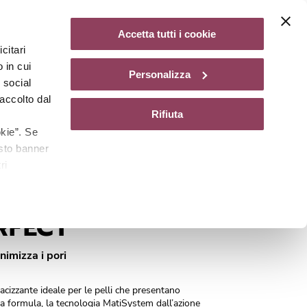
Diventa un centro Matis Paris
Non disponibile
Accetta tutti i cookie
citari
gazine
 in cui
Personalizza
e social
accolto dal
Rifiuta
kie”. Se
esto banner
ri
Cod.
A0610061
RFECT
imizza i pori
cizzante ideale per le pelli che presentano
la formula, la tecnologia MatiSystem dall’azione