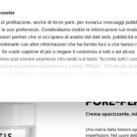
 cookie
 ml.
 di profilazione, anche di terze parti, per inviarLe messaggi pubbli
Linee
Trattamenti
Centri estetici
Matis Paris
Ma
on le sue preferenze. Condividiamo inoltre le informazioni sul modo
i nostri partner che si occupano di analisi dei dati web, pubblicità 
mbinarle con altre informazioni che ha fornito loro o che hanno r
i. Se vuole saperne di più o negare il consenso a tutti o ad alcuni
enso può essere espresso cliccando sul tasto “Accetta tutti i coo
ilazione può negare il consenso sul tasto “Rifiuta”. Chiudendo qu
“X” continuerai la navigazione del sito in assenza di cookie o alt
versi da quelli tecnici.
PORE-PE
Crema opacizzante, min
Una crema dalla texture opa
imperfezioni. Nel cuore del