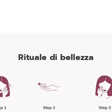
Micro-polveri assorbenti
Le micro-polveri assorbenti, presenti nella
crema sotto forma di microsfere cave e
piene, assicurano un’azione anti-lucido: per
effetto fisico (assorbe l’eccesso di sebo) e
per effetto ottico (controllo del fenomeno
della lucidità per diffusione
multidirezionale della luce).
Rituale di bellezza
ep 1
Step 2
Step 3