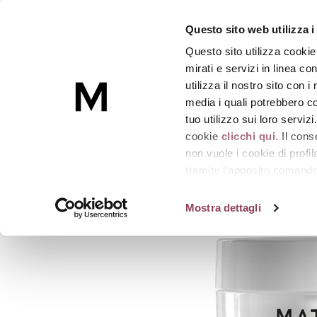
PORE-PERFECT
Questo sito web utilizza i
Crema opacizzante, minimizza i pori
-
Vaso 50
Questo sito utilizza cookie
Skincare
mirati e servizi in linea c
utilizza il nostro sito con 
media i quali potrebbero co
Homepage
PORE-PERFECT
tuo utilizzo sui loro serviz
cookie
clicchi qui.
Il cons
non vuole i cookie di prof
tramite l’apposito comando 
strumenti di tracciamento di
Mostra dettagli