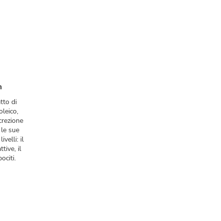
m
tto di
leico,
crezione
 le sue
velli: il
ive, il
ociti.