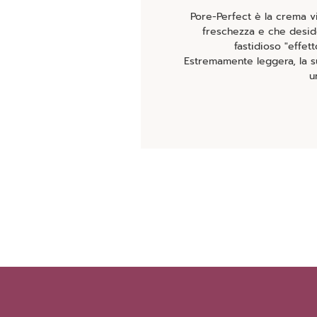
Pore-Perfect è la crema vi
freschezza e che deside
fastidioso "effett
Estremamente leggera, la s
u