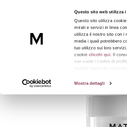
DENSIFIANCE
Questo sito web utilizza i
Crema ridensificante e ristrutturante intensa
Questo sito utilizza cookie
Skincare
mirati e servizi in linea c
utilizza il nostro sito con 
media i quali potrebbero co
Homepage
Creme viso
DENSIFIANCE
tuo utilizzo sui loro serviz
cookie
clicchi qui.
Il cons
non vuole i cookie di prof
tramite l’apposito comando 
strumenti di tracciamento di
Mostra dettagli