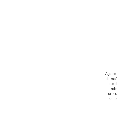
Agisce 
derma”,
rete d
trid
biomecc
soste