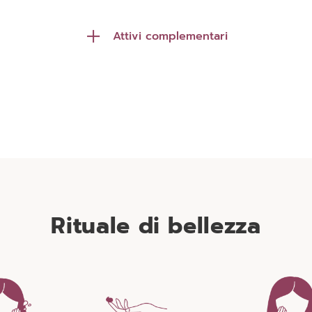
Attivi complementari
VitaSpheres
Incapsulate, le vitamine C ed E
(antiossidante), vengono liberate
progressivamente durante tutto l’arco
della giornata, per un’azione continua e
permanente.
Rituale di bellezza