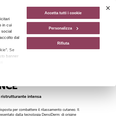
Diventa un centro Matis Paris
47,00
Aggiungi al carrello
Accetta tutti i cookie
citari
gazine
 in cui
Personalizza
e social
accolto dal
Rifiuta
kie”. Se
esto banner
ri
VE
Cod.
A0310041
ANCE
ristrutturante intensa
risposta per combattere il rilassamento cutaneo. Il
resentato dalla tecnologia DensiDerm: di origine