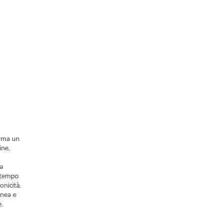
rma un
ine,
 a
l tempo
onicità.
anea e
e.