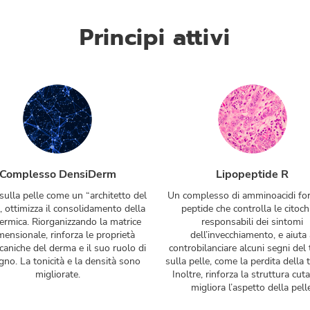
Principi attivi
Complesso DensiDerm
Lipopeptide R
sulla pelle come un “architetto del
Un complesso di amminoacidi fo
 ottimizza il consolidamento della
peptide che controlla le citoch
ermica. Riorganizzando la matrice
responsabili dei sintomi
imensionale, rinforza le proprietà
dell’invecchiamento, e aiuta
aniche del derma e il suo ruolo di
controbilanciare alcuni segni de
gno. La tonicità e la densità sono
sulla pelle, come la perdita della t
migliorate.
Inoltre, rinforza la struttura cut
migliora l’aspetto della pell