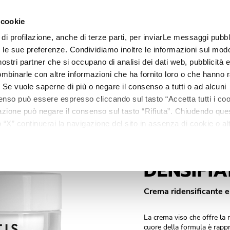
€ 1
 cookie
-
Vaso 50 ml.
 di profilazione, anche di terze parti, per inviarLe messaggi pubbli
Linee
Trattamenti
Centri estetici
Matis Paris
Ma
on le sue preferenze. Condividiamo inoltre le informazioni sul modo
i nostri partner che si occupano di analisi dei dati web, pubblicità 
mbinarle con altre informazioni che ha fornito loro o che hanno r
i. Se vuole saperne di più o negare il consenso a tutti o ad alcuni
enso può essere espresso cliccando sul tasto “Accetta tutti i coo
ilazione può negare il consenso sul tasto “Rifiuta”. Chiudendo qu
“X” continuerai la navigazione del sito in assenza di cookie o alt
versi da quelli tecnici.
RÉPONSE DENSITÉ / INTENSI
DENSIFI
Crema ridensificante e 
La crema viso che offre la 
cuore della formula è rapp