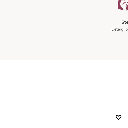
St
Detergi b