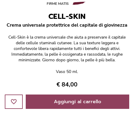
Réponse Pureté
FIRME MATIS
CELL-SKIN
Réponse Délicate
Crema universale protettrice del capitale di giovinezza
Réponse Éclat
Cell-Skin è la crema universale che aiuta a preservare il capitale
delle cellule staminali cutanee. La sua texture leggera e
Réponse Cosmake-up
confortevole libera rapidamente tutti i benefici degli attivi.
Immediatamente, la pelle è ossigenata e rassodata, le rughe
minimizzate. Giorno dopo giorno, la pelle è più bella.
Réponse Fondamentale
Vaso 50 ml.
Réponse Body
€ 84,00
Réponse Soleil
Aggiungi al carrello
Edizione Limitata