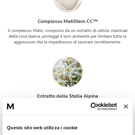
Complesso MatiStem CC™
Il complesso Matis, composto da un estratto di cellule staminali
della rosa bianca, protegge il loro ambiente per limitare tutte le
aggressioni che le impediscono di lavorare correttamente.
Estratto della Stella Alpina
Neutralizza lo stress ossidativo e ristabilisce la tensione cutanea.
La stella Alpina, abituata a condizioni climatiche estreme,
sviluppa delle qualità protettive per sopravvivere: la
luteolina favorisce il mantenimento dell’elasticità e del tono
Questo sito web utilizza i cookie
della pelle, contrastando la diminuzione dell’acido ialuronico.