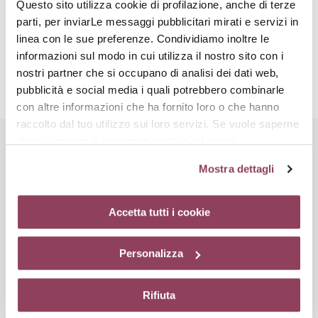
Questo sito utilizza cookie di profilazione, anche di terze
parti, per inviarLe messaggi pubblicitari mirati e servizi in
Attivi complementari
linea con le sue preferenze. Condividiamo inoltre le
informazioni sul modo in cui utilizza il nostro sito con i
nostri partner che si occupano di analisi dei dati web,
Complesso ammino peptidico
pubblicità e social media i quali potrebbero combinarle
con altre informazioni che ha fornito loro o che hanno
Una sinergia di proprietà per stimolare la sintesi del collagene e
raccolto dal tuo utilizzo sui loro servizi. Se vuole saperne
potenziare le ristrutturazione della matrice dermica
(azione
rassodante e anti rughe).
di più o negare il consenso a tutti o ad alcuni
Rituale di bellezza
cookie
clicchi qui.
Il consenso può essere espresso
Mostra dettagli
cliccando sul tasto “Accetta tutti i cookie”. Se non vuole i
cookie di profilazione può negare il consenso sul tasto
“Rifiuta”. Chiudendo questo banner tramite l’apposito
Accetta tutti i cookie
comando “X” continuerai la navigazione del sito in
assenza di cookie o altri strumenti di tracciamento
Personalizza
diversi da quelli tecnici.
Rifiuta
Step 1