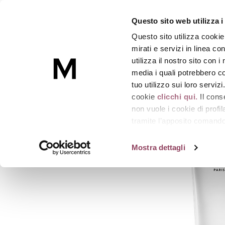
HYDRA-MOOD
Questo sito web utilizza i
Fluido idratante 24h
-
Tubo 50 ml.
Questo sito utilizza cookie
Skincare
mirati e servizi in linea c
utilizza il nostro sito con 
media i quali potrebbero co
Homepage
HYDRA-MOOD
tuo utilizzo sui loro serviz
cookie
clicchi qui.
Il cons
non vuole i cookie di prof
tramite l’apposito comando 
strumenti di tracciamento di
Mostra dettagli