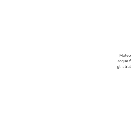
Moleco
acqua f
gli stra