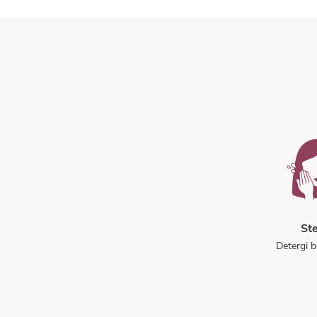
St
Detergi b