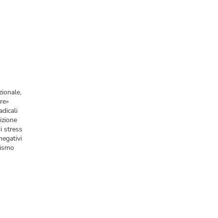
zionale,
re»
adicali
izione
i stress
negativi
lismo