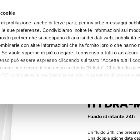
 cookie
 di profilazione, anche di terze parti, per inviarLe messaggi pubbli
Linee
Trattamenti
Centri estetici
Matis Paris
Ma
on le sue preferenze. Condividiamo inoltre le informazioni sul modo
i nostri partner che si occupano di analisi dei dati web, pubblicità 
mbinarle con altre informazioni che ha fornito loro o che hanno r
i. Se vuole saperne di più o negare il consenso a tutti o ad alcuni
enso può essere espresso cliccando sul tasto “Accetta tutti i coo
ilazione può negare il consenso sul tasto “Rifiuta”. Chiudendo qu
“X” continuerai la navigazione del sito in assenza di cookie o alt
versi da quelli tecnici.
HYDRA-
Fluido idratante 24h
Un fluido 24h, che preserva
Una doppia azione data dall