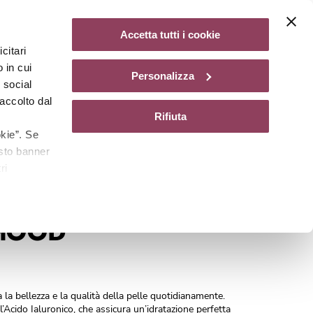
Diventa un centro Matis Paris
Non disponibile
Accetta tutti i cookie
citari
gazine
 in cui
Personalizza
e social
accolto dal
Rifiuta
kie”. Se
esto banner
ri
Cod.
A0510101
MOOD
 la bellezza e la qualità della pelle quotidianamente.
’Acido Ialuronico, che assicura un’idratazione perfetta