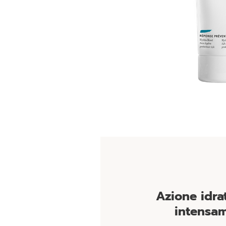
Azione idra
intensam