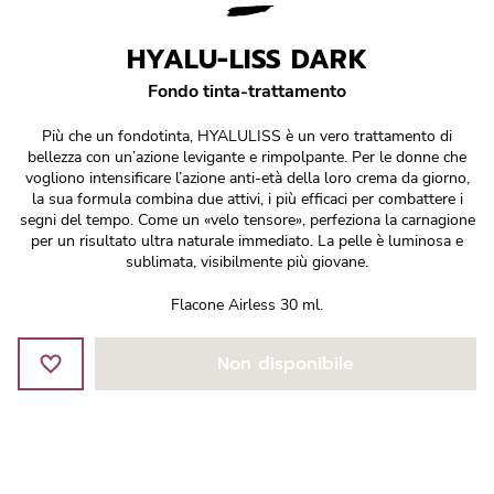
Réponse Pureté
HYALU-LISS DARK
Réponse Délicate
Fondo tinta-trattamento
Réponse Éclat
Più che un fondotinta, HYALULISS è un vero trattamento di
bellezza con un’azione levigante e rimpolpante. Per le donne che
Réponse Cosmake-up
vogliono intensificare l’azione anti-età della loro crema da giorno,
la sua formula combina due attivi, i più efficaci per combattere i
segni del tempo. Come un «velo tensore», perfeziona la carnagione
Réponse Fondamentale
per un risultato ultra naturale immediato. La pelle è luminosa e
sublimata, visibilmente più giovane.
Réponse Body
Flacone Airless 30 ml.
Réponse Soleil
Non disponibile
Edizione Limitata