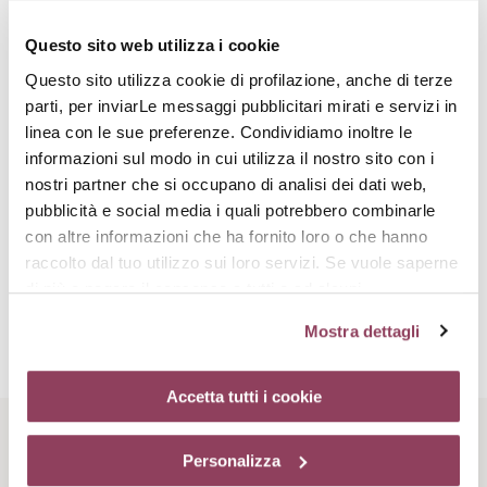
L’aneto stimola la sintesi della lysyl-oxydase.
Questo sito web utilizza i cookie
Questo sito utilizza cookie di profilazione, anche di terze
parti, per inviarLe messaggi pubblicitari mirati e servizi in
linea con le sue preferenze. Condividiamo inoltre le
informazioni sul modo in cui utilizza il nostro sito con i
nostri partner che si occupano di analisi dei dati web,
Sfere di acido ialuronico
pubblicità e social media i quali potrebbero combinarle
Microsfere di origine biotecnologica realizzate utilizzando l’acido
con altre informazioni che ha fornito loro o che hanno
ialuronico, sono capaci di restituire volume allo strato
raccolto dal tuo utilizzo sui loro servizi. Se vuole saperne
superficiale dell’epidermide. Vengono inoltre disidratate per
di più o negare il consenso a tutti o ad alcuni
poter penetrare l’epidermide in profondità. Qui si rigonfiano e,
grazie alla capacità dell’acido ialuronico di trattenere acqua,
cookie
clicchi qui.
Il consenso può essere espresso
Mostra dettagli
donano alla pelle un effetto rimpolpante.
cliccando sul tasto “Accetta tutti i cookie”. Se non vuole i
cookie di profilazione può negare il consenso sul tasto
“Rifiuta”. Chiudendo questo banner tramite l’apposito
Accetta tutti i cookie
comando “X” continuerai la navigazione del sito in
assenza di cookie o altri strumenti di tracciamento
Rituale di bellezza
Personalizza
diversi da quelli tecnici.