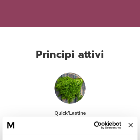
Principi attivi
Quick'Lastine
Attivo rinnovatore dell’elasticità a base di estratto di Aneto.
L’aneto stimola la sintesi della lysyl-oxydase.