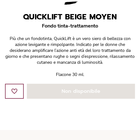
Réponse Pureté
QUICKLIFT BEIGE MOYEN
Réponse Délicate
Fondo tinta-trattamento
Réponse Éclat
Più che un fondotinta, QuickLift è un vero siero di bellezza con
azione levigante e rimpolpante. Indicato per le donne che
Réponse Cosmake-up
desiderano amplificare l’azione anti età del loro trattamento da
giorno e che presentano rughe o segni d’espressione, rilassamento
cutaneo e mancanza di luminosità.
Réponse Fondamentale
Flacone 30 ml.
Réponse Body
Non disponibile
Réponse Soleil
Edizione Limitata