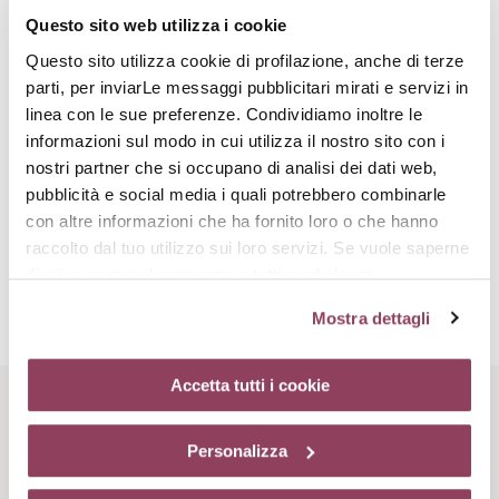
Questo sito web utilizza i cookie
Questo sito utilizza cookie di profilazione, anche di terze
parti, per inviarLe messaggi pubblicitari mirati e servizi in
linea con le sue preferenze. Condividiamo inoltre le
informazioni sul modo in cui utilizza il nostro sito con i
Sfere di acido ialuronico
nostri partner che si occupano di analisi dei dati web,
Microsfere di origine biotecnologica realizzate utilizzando l’acido
pubblicità e social media i quali potrebbero combinarle
ialuronico, sono capaci di restituire volume allo strato
con altre informazioni che ha fornito loro o che hanno
superficiale dell’epidermide. Vengono inoltre disidratate per
raccolto dal tuo utilizzo sui loro servizi. Se vuole saperne
poter penetrare l’epidermide in profondità. Qui si rigonfiano e,
di più o negare il consenso a tutti o ad alcuni
grazie alla capacità dell’acido ialuronico di trattenere acqua,
donano alla pelle un effetto rimpolpante.
cookie
clicchi qui.
Il consenso può essere espresso
Mostra dettagli
cliccando sul tasto “Accetta tutti i cookie”. Se non vuole i
cookie di profilazione può negare il consenso sul tasto
“Rifiuta”. Chiudendo questo banner tramite l’apposito
Accetta tutti i cookie
comando “X” continuerai la navigazione del sito in
Rituale di bellezza
assenza di cookie o altri strumenti di tracciamento
Personalizza
diversi da quelli tecnici.