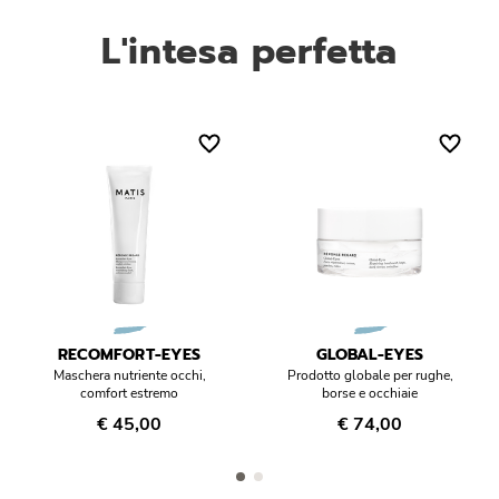
Migliora la texture epidermica e stimola il rinnovamento
L'intesa perfetta
cellulare. Ricco di acidi grassi essenziali che permettono di
preservare l’elasticità della pelle.
RECOMFORT-EYES
GLOBAL-EYES
Maschera nutriente occhi,
Prodotto globale per rughe,
comfort estremo
borse e occhiaie
€ 45,00
€ 74,00