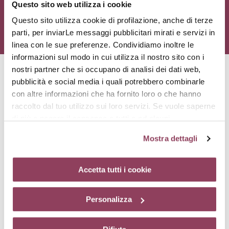
Questo sito web utilizza i cookie
Questo sito utilizza cookie di profilazione, anche di terze
parti, per inviarLe messaggi pubblicitari mirati e servizi in
linea con le sue preferenze. Condividiamo inoltre le
informazioni sul modo in cui utilizza il nostro sito con i
nostri partner che si occupano di analisi dei dati web,
pubblicità e social media i quali potrebbero combinarle
Principi attivi
con altre informazioni che ha fornito loro o che hanno
raccolto dal tuo utilizzo sui loro servizi. Se vuole saperne
di più o negare il consenso a tutti o ad alcuni
cookie
clicchi qui.
Il consenso può essere espresso
Mostra dettagli
cliccando sul tasto “Accetta tutti i cookie”. Se non vuole i
cookie di profilazione può negare il consenso sul tasto
“Rifiuta”. Chiudendo questo banner tramite l’apposito
Accetta tutti i cookie
comando “X” continuerai la navigazione del sito in
assenza di cookie o altri strumenti di tracciamento
Acido ialuronico
Personalizza
diversi da quelli tecnici.
Molecola «spugna», capace di trattenere acqua fino a mille volte
il suo peso. Idrata gli strati superficiali dell’epidermide e aiuta a