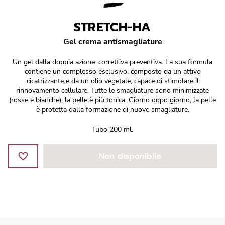
Réponse Pureté
STRETCH-HA
Réponse Délicate
Gel crema antismagliature
Réponse Éclat
Un gel dalla doppia azione: correttiva preventiva. La sua formula
contiene un complesso esclusivo, composto da un attivo
Réponse Cosmake-up
cicatrizzante e da un olio vegetale, capace di stimolare il
rinnovamento cellulare. Tutte le smagliature sono minimizzate
(rosse e bianche), la pelle è più tonica. Giorno dopo giorno, la pelle
Réponse Fondamentale
è protetta dalla formazione di nuove smagliature.
Tubo 200 ml.
Réponse Body
Non disponibile
Réponse Soleil
Edizione Limitata