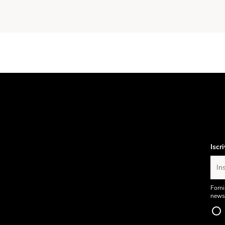
Iscr
Ins
Forni
newsl