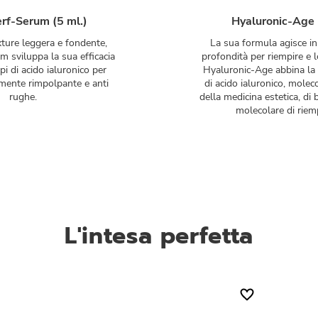
rf-Serum (5 ml.)
Hyaluronic-Age 
xture leggera e fondente,
La sua formula agisce in 
 sviluppa la sua efficacia
profondità per riempire e l
ipi di acido ialuronico per
Hyaluronic-Age abbina la p
amente rimpolpante e anti
di acido ialuronico, molec
rughe.
della medicina estetica, di
molecolare di rie
L'intesa perfetta