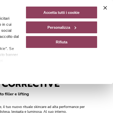
Diventa un centro Matis Paris
99,00
Aggiungi al carrello
Accetta tutti i cookie
citari
gazine
 in cui
Personalizza
e social
accolto dal
Rifiuta
kie”. Se
esto banner
ri
Cod.
A1063001
 CORRECTIVE
o filler e lifting
e, il tuo nuovo rituale skincare ad alta performance per
distesa, levigata e luminosa. Al suo interno,