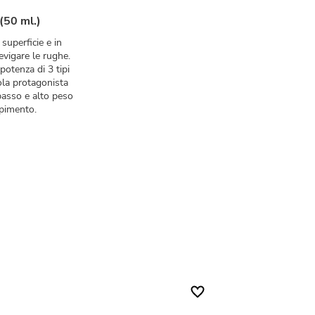
(50 ml.)
superficie e in
evigare le rughe.
otenza di 3 tipi
ola protagonista
 basso e alto peso
mpimento.