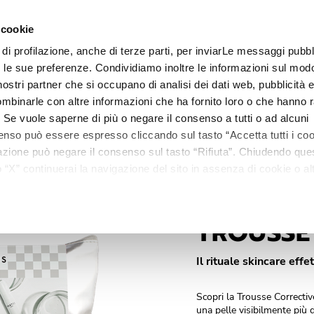
€ 
 cookie
se: 50+5 ml.
 di profilazione, anche di terze parti, per inviarLe messaggi pubbli
Linee
Trattamenti
Centri estetici
Matis Paris
Ma
on le sue preferenze. Condividiamo inoltre le informazioni sul modo
i nostri partner che si occupano di analisi dei dati web, pubblicità 
mbinarle con altre informazioni che ha fornito loro o che hanno r
ORRECTIVE
i. Se vuole saperne di più o negare il consenso a tutti o ad alcuni
enso può essere espresso cliccando sul tasto “Accetta tutti i coo
ilazione può negare il consenso sul tasto “Rifiuta”. Chiudendo qu
“X” continuerai la navigazione del sito in assenza di cookie o alt
versi da quelli tecnici.
EDIZIONE LIMITATA
TROUSSE
Il rituale skincare effett
Scopri la Trousse Correctiv
una pelle visibilmente più 