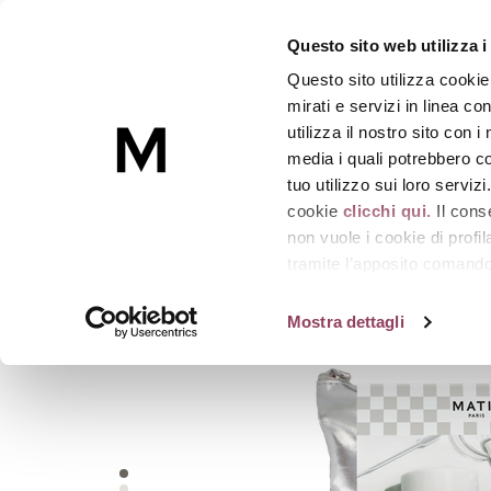
TROUSSE CORRECTIVE
Questo sito web utilizza i
Il rituale skincare effetto filler e lifting
-
Trous
Questo sito utilizza cookie
Skincare
mirati e servizi in linea c
utilizza il nostro sito con 
media i quali potrebbero co
Homepage
Anti age e antirughe
TROUSSE C
tuo utilizzo sui loro serviz
cookie
clicchi qui.
Il cons
non vuole i cookie di prof
tramite l’apposito comando 
strumenti di tracciamento di
Mostra dettagli