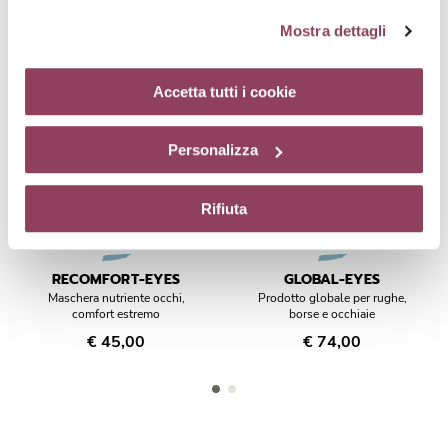
L'intesa perfetta
cookie
clicchi qui.
Il consenso può essere espresso
Mostra dettagli
cliccando sul tasto “Accetta tutti i cookie”. Se non vuole i
cookie di profilazione può negare il consenso sul tasto
“Rifiuta”. Chiudendo questo banner tramite l’apposito
Accetta tutti i cookie
comando “X” continuerai la navigazione del sito in
assenza di cookie o altri strumenti di tracciamento
Personalizza
diversi da quelli tecnici.
Rifiuta
RECOMFORT-EYES
GLOBAL-EYES
Maschera nutriente occhi,
Prodotto globale per rughe,
comfort estremo
borse e occhiaie
€ 45,00
€ 74,00