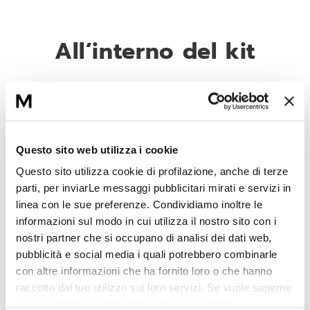
All’interno del kit
The Mask (50 ml.)
Una maschera a base di caviale che offre
una soluzione globale e un’esperienza
sensoriale inedita.
Questo sito web utilizza i cookie
Questo sito utilizza cookie di profilazione, anche di terze
The Scrub (50 ml.)
parti, per inviarLe messaggi pubblicitari mirati e servizi in
linea con le sue preferenze. Condividiamo inoltre le
Scrub a base di Caviale, stimola il
rinnovamento cellulare e affina la grana
informazioni sul modo in cui utilizza il nostro sito con i
della pelle.
nostri partner che si occupano di analisi dei dati web,
pubblicità e social media i quali potrebbero combinarle
con altre informazioni che ha fornito loro o che hanno
raccolto dal tuo utilizzo sui loro servizi. Se vuole saperne
di più o negare il consenso a tutti o ad alcuni