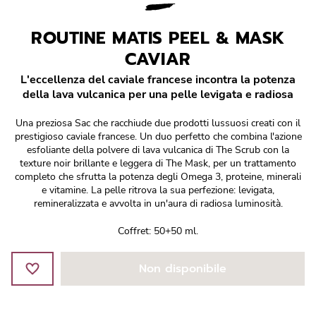
Réponse Pureté
ROUTINE MATIS PEEL & MASK
Réponse Délicate
CAVIAR
Réponse Éclat
L'eccellenza del caviale francese incontra la potenza
della lava vulcanica per una pelle levigata e radiosa
Réponse Cosmake-up
Una preziosa Sac che racchiude due prodotti lussuosi creati con il
prestigioso caviale francese. Un duo perfetto che combina l'azione
Réponse Fondamentale
esfoliante della polvere di lava vulcanica di The Scrub con la
texture noir brillante e leggera di The Mask, per un trattamento
completo che sfrutta la potenza degli Omega 3, proteine, minerali
Réponse Body
e vitamine. La pelle ritrova la sua perfezione: levigata,
remineralizzata e avvolta in un'aura di radiosa luminosità.
Réponse Soleil
Coffret: 50+50 ml.
Edizione Limitata
Non disponibile