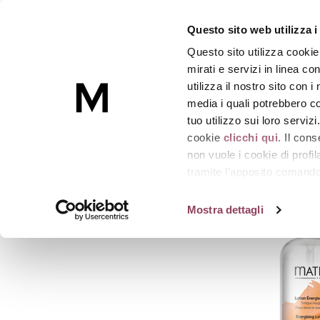
LOTION ENERGISANTE X
Questo sito web utilizza i
Lozione tonica energizzante
-
Flacone 400 ml
Questo sito utilizza cookie
Skincare
mirati e servizi in linea c
utilizza il nostro sito con 
media i quali potrebbero co
Homepage
LOTION ENERGISANTE XL
tuo utilizzo sui loro serviz
cookie
clicchi qui.
Il cons
non vuole i cookie di prof
tramite l’apposito comando 
strumenti di tracciamento di
Mostra dettagli