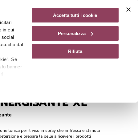
Diventa un centro Matis Paris
Non disponibile
Accetta tutti i cookie
citari
gazine
 in cui
Personalizza
e social
accolto dal
Rifiuta
kie”. Se
esto banner
ri
Cod.
49501
ENERGISANTE XL
zzante
one tonica per il viso in spray che rinfresca e stimola
detersione e prepara la pelle a ricevere i prodotti