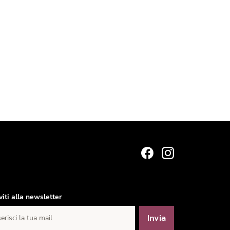
iviti alla newsletter
Invia
erisci la tua mail