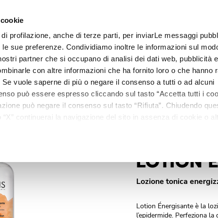
L
 cookie
.
 di profilazione, anche di terze parti, per inviarLe messaggi pubbli
Linee
Trattamenti
Centri estetici
Matis Paris
Ma
on le sue preferenze. Condividiamo inoltre le informazioni sul modo
i nostri partner che si occupano di analisi dei dati web, pubblicità 
mbinarle con altre informazioni che ha fornito loro o che hanno r
i. Se vuole saperne di più o negare il consenso a tutti o ad alcuni
enso può essere espresso cliccando sul tasto “Accetta tutti i coo
ilazione può negare il consenso sul tasto “Rifiuta”. Chiudendo qu
“X” continuerai la navigazione del sito in assenza di cookie o alt
versi da quelli tecnici.
LOTION 
Lozione tonica energi
Lotion Énergisante è la lozi
l’epidermide. Perfeziona la 