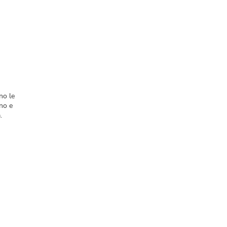
no le
ano e
.