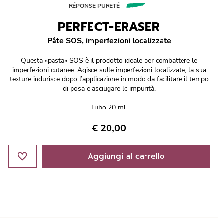
Réponse Pureté
RÉPONSE PURETÉ
PERFECT-ERASER
Réponse Délicate
Pâte SOS, imperfezioni localizzate
Réponse Éclat
Questa «pasta» SOS è il prodotto ideale per combattere le
imperfezioni cutanee. Agisce sulle imperfezioni localizzate, la sua
Réponse Cosmake-up
texture indurisce dopo l’applicazione in modo da facilitare il tempo
di posa e asciugare le impurità.
Réponse Fondamentale
Tubo 20 ml.
€ 20,00
Réponse Body
Réponse Soleil
Aggiungi al carrello
Edizione Limitata