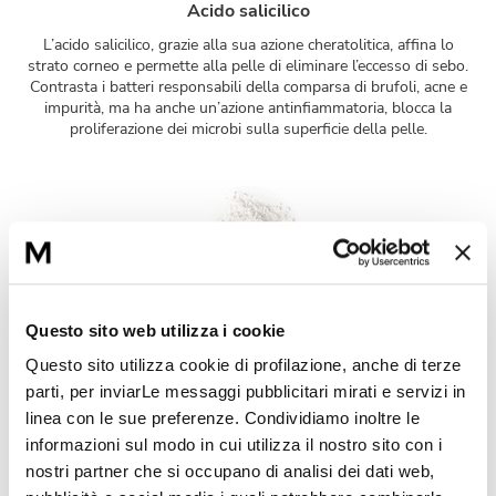
Acido salicilico
L’acido salicilico, grazie alla sua azione cheratolitica, affina lo
strato corneo e permette alla pelle di eliminare l’eccesso di sebo.
Contrasta i batteri responsabili della comparsa di brufoli, acne e
impurità, ma ha anche un’azione antinfiammatoria, blocca la
proliferazione dei microbi sulla superficie della pelle.
Polveri
Questo sito web utilizza i cookie
Polveri estratte dalla tapioca sono state aggiunte alla formula al
Questo sito utilizza cookie di profilazione, anche di terze
fine di assorbire l’eccesso di sebo della pelle e favorire la rapida
parti, per inviarLe messaggi pubblicitari mirati e servizi in
riduzione delle imperfezioni.
linea con le sue preferenze. Condividiamo inoltre le
informazioni sul modo in cui utilizza il nostro sito con i
nostri partner che si occupano di analisi dei dati web,
Attivi complementari