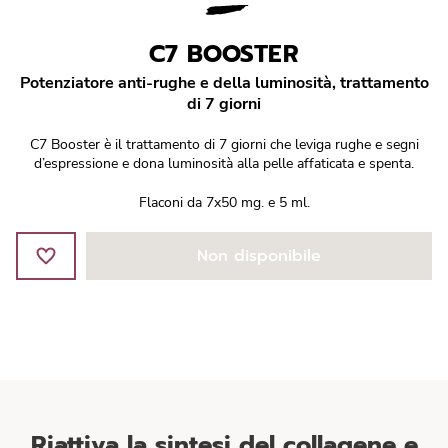
Réponse Pureté
C7 BOOSTER
Réponse Délicate
Potenziatore anti-rughe e della luminosità, trattamento
di 7 giorni
Réponse Éclat
C7 Booster è il trattamento di 7 giorni che leviga rughe e segni
Réponse Cosmake-up
d’espressione e dona luminosità alla pelle affaticata e spenta.
Flaconi da 7x50 mg. e 5 ml.
Réponse Fondamentale
Non disponibile
Réponse Body
Réponse Soleil
Edizione Limitata
Riattiva la sintesi del collagene e