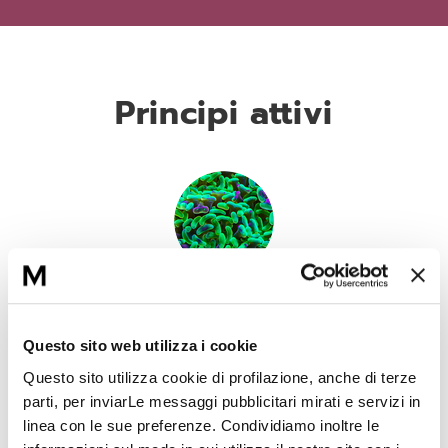
Principi attivi
Acido lattico
Presente nel siero attivatore, reidrata le sfere di vitamina C e
Questo sito web utilizza i cookie
diminuisce il pH del composto. Avendo una buona affinità con
la pelle, favorisce una buona idratazione e l’eliminazione delle
Questo sito utilizza cookie di profilazione, anche di terze
cellule morte.
parti, per inviarLe messaggi pubblicitari mirati e servizi in
linea con le sue preferenze. Condividiamo inoltre le