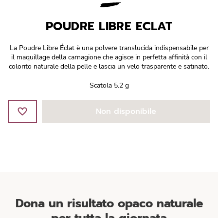
Réponse Pureté
POUDRE LIBRE ECLAT
Réponse Délicate
La Poudre Libre Éclat è una polvere translucida indispensabile per
Réponse Éclat
il maquillage della carnagione che agisce in perfetta affinità con il
colorito naturale della pelle e lascia un velo trasparente e satinato.
Réponse Cosmake-up
Scatola 5.2 g
Réponse Fondamentale
Non disponibile
Réponse Body
Réponse Soleil
Edizione Limitata
Dona un risultato opaco naturale