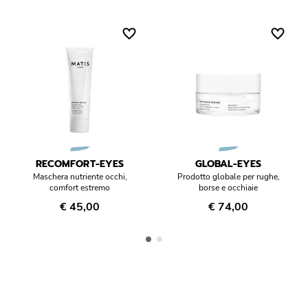
Glicerina
La glicerina è stata aggiunta a questa formula per le sue
proprietà idratanti, emollienti e protettive. Trattiene molto più
acqua rispetto al suo peso, facendone così un attivo idratante
eccezionale. In più, la glicerina assicura continuità nell’idratazione
formando un film occlusivo sull’epidermide.
RECOMFORT-EYES
GLOBAL-EYES
Maschera nutriente occhi,
Prodotto globale per rughe,
comfort estremo
borse e occhiaie
€ 45,00
€ 74,00