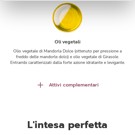
Oli vegetali
Olio vegetale di Mandorla Dolce (ottenuto per pressione a
freddo delle mandorle dolci) e olio vegetale di Girasole.
Entrambi caratterizzati dalla forte azione idratante e levigante.
Attivi complementari
Diossido di Titanio
Effetto riflettore della luce grazie ai suoi pigmenti, ma anche
L'intesa perfetta
protettivo contro i raggi solari.