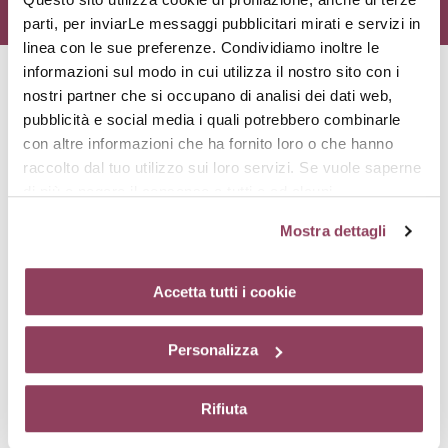
parti, per inviarLe messaggi pubblicitari mirati e servizi in
linea con le sue preferenze. Condividiamo inoltre le
informazioni sul modo in cui utilizza il nostro sito con i
nostri partner che si occupano di analisi dei dati web,
Principi attivi
pubblicità e social media i quali potrebbero combinarle
con altre informazioni che ha fornito loro o che hanno
raccolto dal tuo utilizzo sui loro servizi. Se vuole saperne
di più o negare il consenso a tutti o ad alcuni
cookie
clicchi qui.
Il consenso può essere espresso
Mostra dettagli
cliccando sul tasto “Accetta tutti i cookie”. Se non vuole i
cookie di profilazione può negare il consenso sul tasto
“Rifiuta”. Chiudendo questo banner tramite l’apposito
Accetta tutti i cookie
comando “X” continuerai la navigazione del sito in
Alga delle Hawaii
assenza di cookie o altri strumenti di tracciamento
Quest'alga viene coltivata alle Hawaii, in laghi aperti con acqua
Personalizza
diversi da quelli tecnici.
potabile fresca unita ad una piccola percentuale di acqua
dell'oceano, che la arricchisce con sali minerali e oligoelementi.
Dona idratazione intensa e per tutta la giornata.
Rifiuta